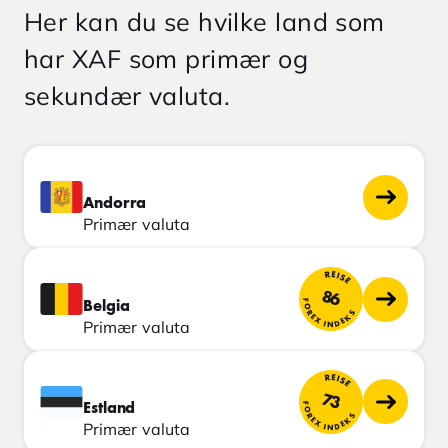
Her kan du se hvilke land som
har XAF som primær og
sekundær valuta.
Andorra
Primær valuta
REISE
86
FOREX INDEKS
Belgia
Primær valuta
REISE
73
FOREX INDEKS
Estland
Primær valuta