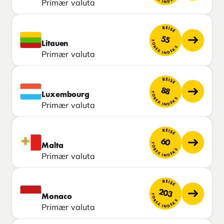
Primær valuta
REISE
55
FOREX INDEKS
Litauen
Primær valuta
REISE
88
FOREX INDEKS
Luxembourg
Primær valuta
REISE
60
FOREX INDEKS
Malta
Primær valuta
REISE
203
FOREX INDEKS
Monaco
Primær valuta