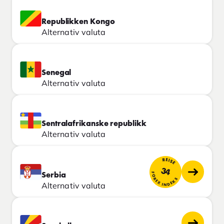
Republikken Kongo
Alternativ valuta
Senegal
Alternativ valuta
Sentralafrikanske republikk
Alternativ valuta
REISE
34
FOREX INDEKS
Serbia
Alternativ valuta