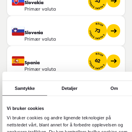
53
FOREX INDEKS
Slovakia
Primær valuta
REISE
73
FOREX INDEKS
Slovenia
Primær valuta
REISE
62
FOREX INDEKS
Spania
Primær valuta
REISE
Samtykke
Detaljer
Om
72
FOREX INDEKS
Tyskland
Primær valuta
Vi bruker cookies
Vi bruker cookies og andre lignende teknologier på
Vatikanstaten
nettstedet vårt, blant annet for å forbedre opplevelsen og
Primær valuta
analysere trafikken. Du kan kontrollere hvilke cookies som