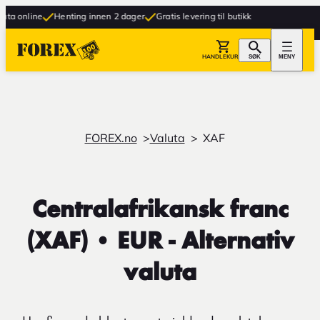
ne
Henting innen 2 dager
Gratis levering til butikk
HANDLEKURV
SØK
MENY
FOREX.no
Valuta
XAF
Centralafrikansk franc
(XAF) • EUR - Alternativ
valuta