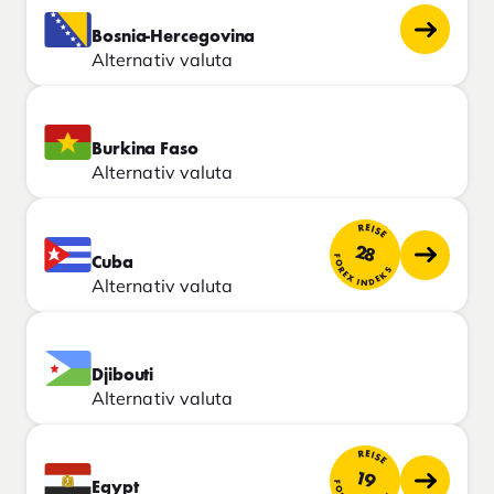
Bosnia-Hercegovina
Alternativ valuta
Burkina Faso
Alternativ valuta
REISE
28
FOREX INDEKS
Cuba
Alternativ valuta
Djibouti
Alternativ valuta
REISE
19
Egypt