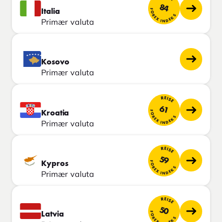
84
FOREX INDEKS
Italia
Primær valuta
Kosovo
Primær valuta
REISE
61
FOREX INDEKS
Kroatia
Primær valuta
REISE
59
FOREX INDEKS
Kypros
Primær valuta
REISE
50
FOREX INDEKS
Latvia