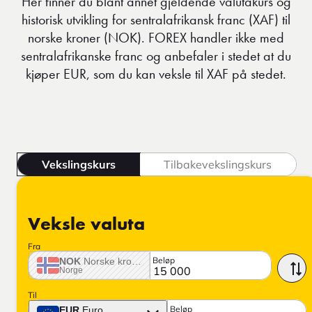
Her finner du blant annet gjeldende valutakurs og
historisk utvikling for sentralafrikansk franc (XAF) til
norske kroner (NOK). FOREX handler ikke med
sentralafrikanske franc og anbefaler i stedet at du
kjøper EUR, som du kan veksle til XAF på stedet.
Vekslingskurs
Tilbakevekslingskurs
Veksle valuta
Fra
Beløp
NOK
Norske krone
Norge
Til
Beløp
EUR
Euro