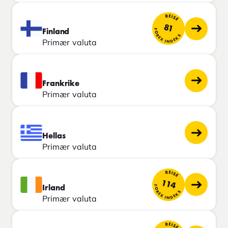
REISE
81
FOREX INDEKS
Finland
Primær valuta
Frankrike
Primær valuta
Hellas
Primær valuta
REISE
114
FOREX INDEKS
Irland
Primær valuta
REISE