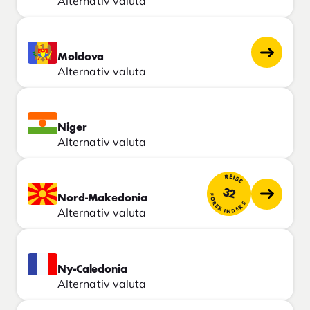
Alternativ valuta
Moldova
Alternativ valuta
Niger
Alternativ valuta
REISE
32
FOREX INDEKS
Nord-Makedonia
Alternativ valuta
Ny-Caledonia
Alternativ valuta