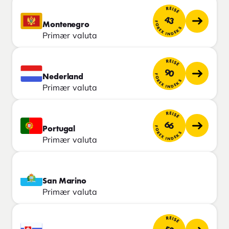
REISE
43
FOREX INDEKS
Montenegro
Primær valuta
REISE
90
FOREX INDEKS
Nederland
Primær valuta
REISE
66
FOREX INDEKS
Portugal
Primær valuta
San Marino
Primær valuta
REISE