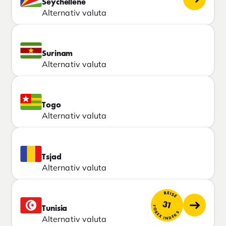
Seychellene
Alternativ valuta
Surinam
Alternativ valuta
Togo
Alternativ valuta
Tsjad
Alternativ valuta
REISE
31
FOREX INDEKS
Tunisia
Alternativ valuta