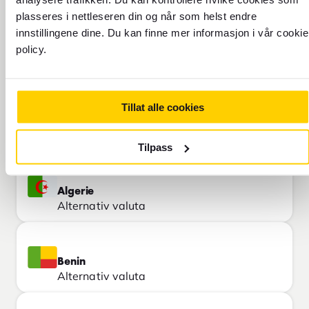
plasseres i nettleseren din og når som helst endre
REISE
innstillingene dine. Du kan finne mer informasjon i vår cookie
78
policy.
FOREX INDEKS
Østerrike
Primær valuta
REISE
Tillat alle cookies
44
FOREX INDEKS
Albania
Alternativ valuta
Tilpass
Algerie
Alternativ valuta
Benin
Alternativ valuta