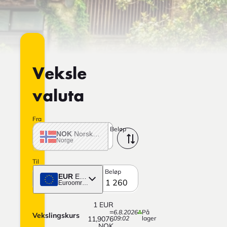
Veksle
valuta
Fra
Beløp
NOK
Norske krone
Norge
Til
Beløp
EUR
Euro
Euroområdet
1
EUR
=
6.8.2026
På
Vekslingskurs
11,9076
09:02
lager
NOK