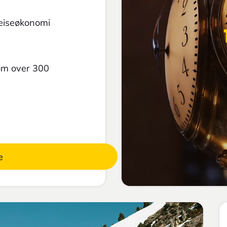
reiseøkonomi
 om over 300
e