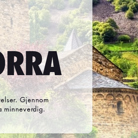
ORRA
evelser. Gjennom
ra minneverdig.