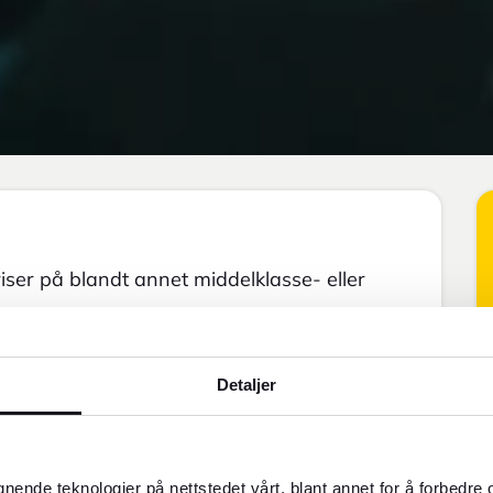
er på blandt annet middelklasse- eller
Detaljer
gnende teknologier på nettstedet vårt, blant annet for å forbedre