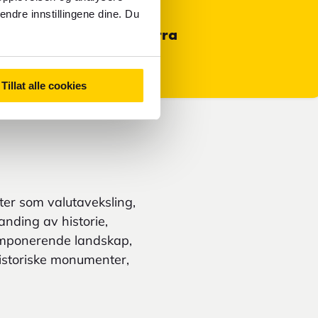
endre innstillingene dine. Du
Primær valuta i Andorra
Euro - EUR
Tillat alle cookies
ter som valutaveksling,
anding av historie,
 imponerende landskap,
 Historiske monumenter,