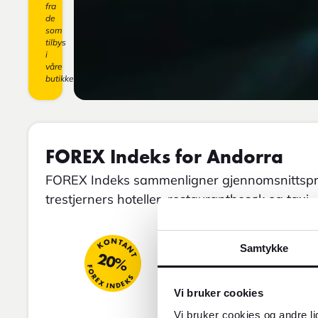
fra
de
som
tilbys
i
våre
butikker.
FOREX Indeks for Andorra
FOREX Indeks sammenligner gjennomsnittspris
trestjerners hoteller, restaurantbesøk og taxi.
KONTANT
Samtykke
20%
FOREX INDEKS
Vi bruker cookies
Vi bruker cookies og andre li