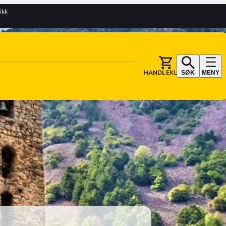
tikk
HANDLEKURV
SØK
MENY