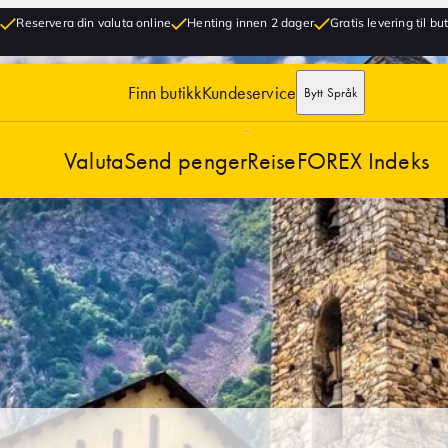
Reservera din valuta online
Henting innen 2 dager
Gratis levering til bu
Finn butikk
Kundeservice
Bytt Språk
Valuta
Send penger
Reise
FOREX Indeks