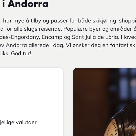
e i Andorra
 har mye å tilby og passer for både skikjøring, shopp
a for alle slags reisende. Populære byer og områder 
aldes-Engordany, Encamp og Sant Julià de Lòria. Hove
ev Andorra allerede i dag. Vi ønsker deg en fantastisk
ikk. God tur!
ellige valutaer