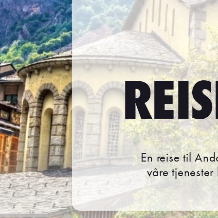
REI
En reise til An
våre tjenester