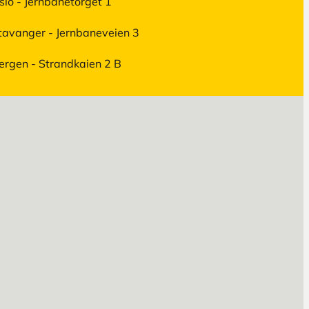
slo - Jernbanetorget 1
tavanger - Jernbaneveien 3
ergen - Strandkaien 2 B