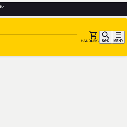
tikk
HANDLEKURV
SØK
MENY