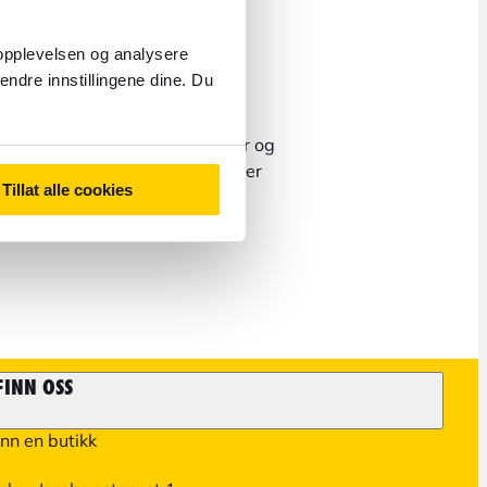
 opplevelsen og analysere
endre innstillingene dine. Du
rsmål om bestilling av flyreiser og
 til våre partnere. Du finner mer
Tillat alle cookies
esiden.
FINN OSS
inn en butikk