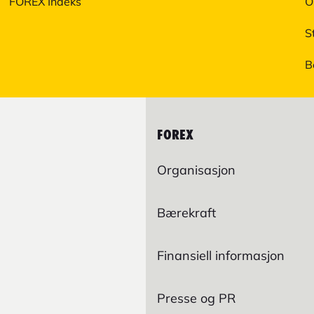
FOREX Indeks
O
S
B
FOREX
Organisasjon
Bærekraft
Finansiell informasjon
Presse og PR