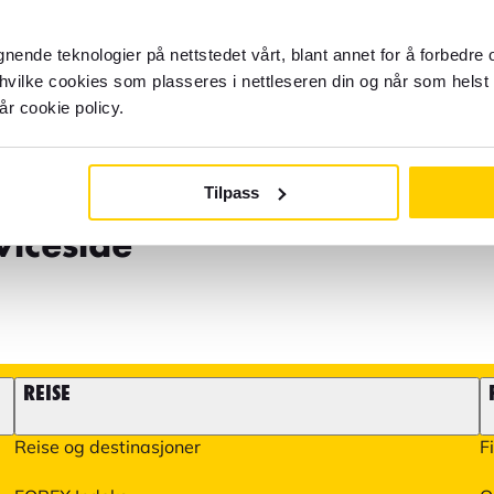
gnende teknologier på nettstedet vårt, blant annet for å forbedre
du hjelp?
 hvilke cookies som plasseres i nettleseren din og når som helst 
Til kundeservice
år cookie policy.
Husk at visse saker som spø
en e-post
reiseopplevelser må tas med
Tilpass
informasjon på kundeservic
øk vår
iceside
REISE
Reise og destinasjoner
F