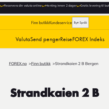
Reservera din valuta online
Henting innen 2 dager
Gratis levering til bu
Finn butikk
Kundeservice
Bytt Språk
Valuta
Send penger
Reise
FOREX Indeks
FOREX.no
Finn butikk
Strandkaien 2 B Bergen
Strandkaien 2 B