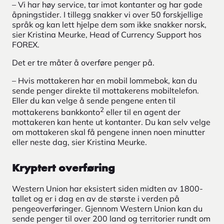
– Vi har høy service, tar imot kontanter og har gode
åpningstider. I tillegg snakker vi over 50 forskjellige
språk og kan lett hjelpe dem som ikke snakker norsk,
sier Kristina Meurke, Head of Currency Support hos
FOREX.
Det er tre måter å overføre penger på.
– Hvis mottakeren har en mobil lommebok, kan du
sende penger direkte til mottakerens mobiltelefon.
Eller du kan velge å sende pengene enten til
2
mottakerens bankkonto
eller til en agent der
mottakeren kan hente ut kontanter. Du kan selv velge
om mottakeren skal få pengene innen noen minutter
eller neste dag, sier Kristina Meurke.
Kryptert overføring
Western Union har eksistert siden midten av 1800-
tallet og er i dag en av de største i verden på
pengeoverføringer. Gjennom Western Union kan du
sende penger til over 200 land og territorier rundt om