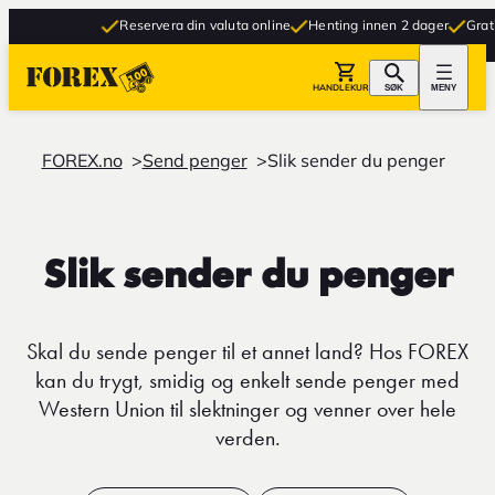
Reservera din valuta online
Henting innen 2 dager
Gratis le
HANDLEKURV
SØK
MENY
FOREX.no
Send penger
Slik sender du penger
Slik sender du penger
Skal du sende penger til et annet land? Hos FOREX
kan du trygt, smidig og enkelt sende penger med
Western Union til slektninger og venner over hele
verden.