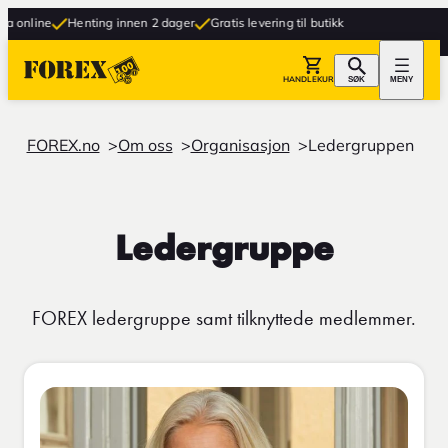
Henting innen 2 dager
Gratis levering til butikk
HANDLEKURV
SØK
MENY
FOREX.no
Om oss
Organisasjon
Ledergruppen
Ledergruppe
FOREX ledergruppe samt tilknyttede medlemmer.