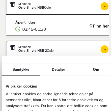
Minibank
Oslo S - vid NSB
Oslo
Åpent i dag
Finn her
03:45
-
01:30
Minibank
Oslo S - vid NSB 2
Oslo
Åpent i dag
Finn her
Samtykke
Detaljer
Om
03:45
-
01:30
Vi bruker cookies
Minibank
Vi bruker cookies og andre lignende teknologier på
Schweigaards Gate 6
Oslo
nettstedet vårt, blant annet for å forbedre opplevelsen og
analysere trafikken. Du kan kontrollere hvilke cookies som
Åpent i dag