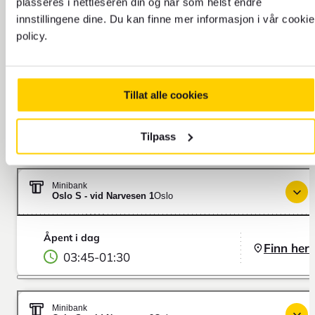
Finn her
plasseres i nettleseren din og når som helst endre
05:15
-
00:55
innstillingene dine. Du kan finne mer informasjon i vår cookie
policy.
Minibank
Schweigaards Gate 6
Oslo
Tillat alle cookies
Åpent i dag
Finn her
05:15
-
00:55
Tilpass
Minibank
Oslo S - vid Narvesen 1
Oslo
Åpent i dag
Finn her
03:45
-
01:30
Minibank