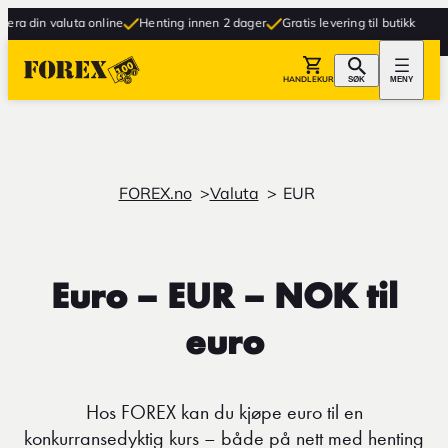
luta online
Henting innen 2 dager
Gratis levering til butikk
HANDLEKURV
SØK
MENY
FOREX.no
Valuta
EUR
Euro – EUR – NOK til
euro
Hos FOREX kan du kjøpe euro til en
konkurransedyktig kurs – både på nett med henting