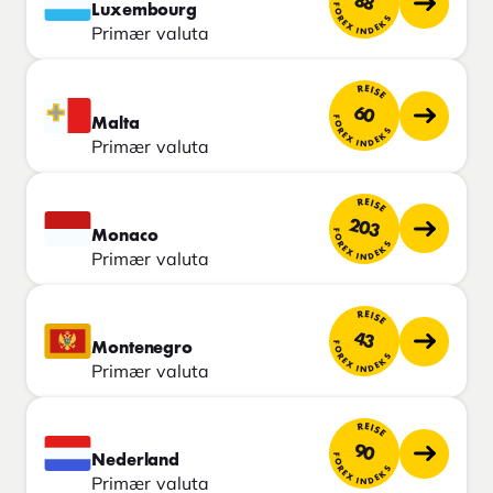
88
FOREX INDEKS
Luxembourg
Primær valuta
REISE
60
FOREX INDEKS
Malta
Primær valuta
REISE
203
FOREX INDEKS
Monaco
Primær valuta
REISE
43
FOREX INDEKS
Montenegro
Primær valuta
REISE
90
FOREX INDEKS
Nederland
Primær valuta