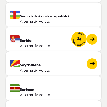
Sentralafrikanske republikk
Alternativ valuta
REISE
34
FOREX INDEKS
Serbia
Alternativ valuta
Seychellene
Alternativ valuta
Surinam
Alternativ valuta