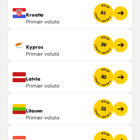
REISE
61
FOREX INDEKS
Kroatia
Primær valuta
REISE
59
FOREX INDEKS
Kypros
Primær valuta
REISE
50
FOREX INDEKS
Latvia
Primær valuta
REISE
55
FOREX INDEKS
Litauen
Primær valuta
REISE