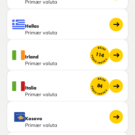
Primær valuta
Hellas
Primær valuta
REISE
114
FOREX INDEKS
Irland
Primær valuta
REISE
84
FOREX INDEKS
Italia
Primær valuta
Kosovo
Primær valuta