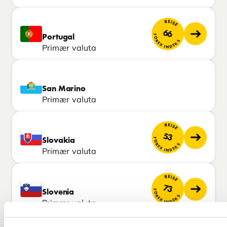
REISE
66
FOREX INDEKS
Portugal
Primær valuta
San Marino
Primær valuta
REISE
53
FOREX INDEKS
Slovakia
Primær valuta
REISE
73
FOREX INDEKS
Slovenia
Primær valuta