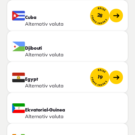
REISE
28
FOREX INDEKS
Cuba
Alternativ valuta
Djibouti
Alternativ valuta
REISE
19
FOREX INDEKS
Egypt
Alternativ valuta
Ekvatorial-Guinea
Alternativ valuta