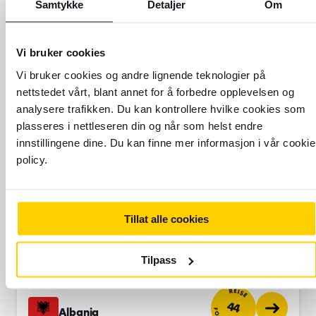
REISE
Samtykke
Detaljer
Om
62
FOREX INDEKS
Spania
Primær valuta
Vi bruker cookies
Vi bruker cookies og andre lignende teknologier på
REISE
72
nettstedet vårt, blant annet for å forbedre opplevelsen og
FOREX INDEKS
Tyskland
analysere trafikken. Du kan kontrollere hvilke cookies som
Primær valuta
plasseres i nettleseren din og når som helst endre
innstillingene dine. Du kan finne mer informasjon i vår cookie
policy.
Vatikanstaten
Primær valuta
Tillat alle cookies
REISE
78
FOREX INDEKS
Østerrike
Primær valuta
Tilpass
REISE
44
Albania