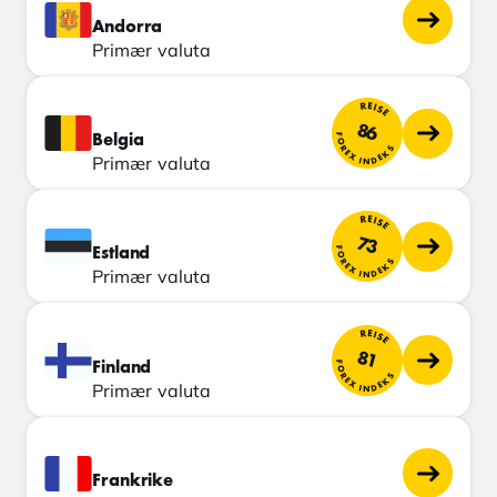
Andorra
Primær valuta
REISE
86
FOREX INDEKS
Belgia
Primær valuta
REISE
73
FOREX INDEKS
Estland
Primær valuta
REISE
81
FOREX INDEKS
Finland
Primær valuta
Frankrike