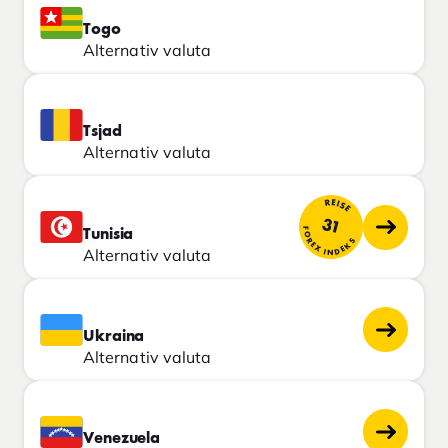
Togo
Alternativ valuta
Tsjad
Alternativ valuta
REISE
31
FOREX INDEKS
Tunisia
Alternativ valuta
Ukraina
Alternativ valuta
Venezuela