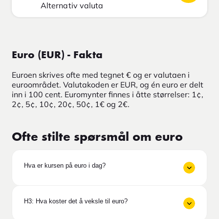
Alternativ valuta
Euro (EUR) - Fakta
Euroen skrives ofte med tegnet € og er valutaen i
euroområdet. Valutakoden er EUR, og én euro er delt
inn i 100 cent. Euromynter finnes i åtte størrelser: 1¢,
2¢, 5¢, 10¢, 20¢, 50¢, 1€ og 2€.
Ofte stilte spørsmål om euro
Hva er kursen på euro i dag?
H3: Hva koster det å veksle til euro?