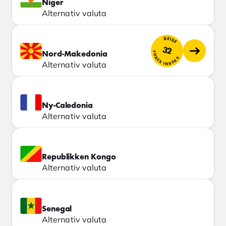
Niger
Alternativ valuta
REISE
32
FOREX INDEKS
Nord-Makedonia
Alternativ valuta
Ny-Caledonia
Alternativ valuta
Republikken Kongo
Alternativ valuta
Senegal
Alternativ valuta