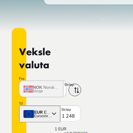
Veksle
valuta
Fra
Beløp
NOK
Norske krone
Norge
Til
Beløp
EUR
Euro
Euroområdet
1
EUR
=