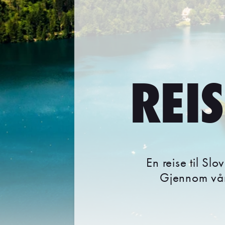
REIS
En reise til Slo
Gjennom våre