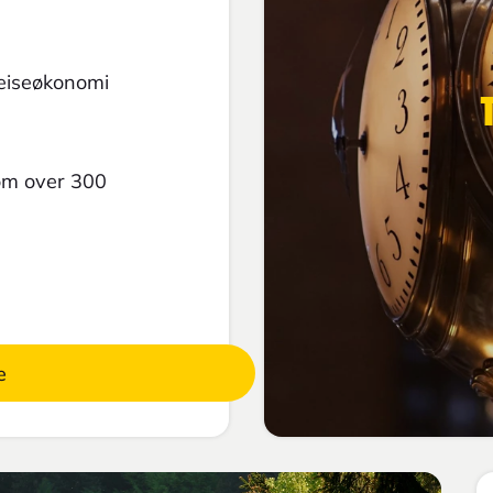
reiseøkonomi
 om over 300
e