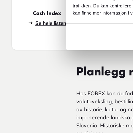
trafikken. Du kan kontrollere
kan finne mer informasjon i v
Cash Index
Reiseindeks
Se hele listen
Se hele listen
Planlegg r
Hos FOREX kan du forbe
valutaveksling, bestilli
av historie, kultur og 
imponerende landskap, 
Slovenia. Historiske m