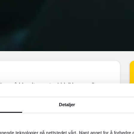
er på blandt annet middelklasse- eller
Detaljer
gnende teknologier på nettstedet vårt, blant annet for å forbedre