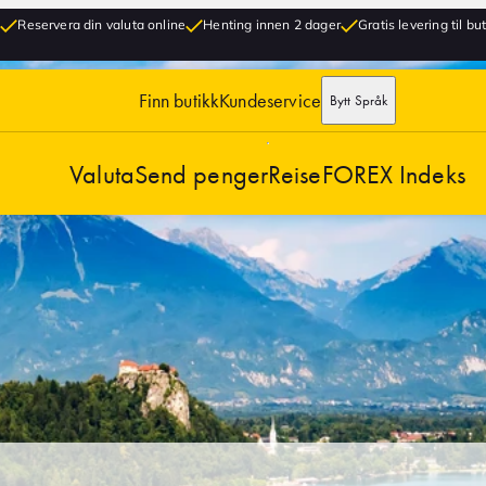
Reservera din valuta online
Henting innen 2 dager
Gratis levering til bu
Finn butikk
Kundeservice
Bytt Språk
Valuta
Send penger
Reise
FOREX Indeks