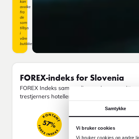
kan
avvike
fra
de
som
tilbys
i
våre
butikker.
FOREX-indeks for Slovenia
FOREX Indeks sammenligner gjennomsnittspris
trestjerners hoteller, restaurantbesøk og taxi.
Samtykke
KONTANT
REISE
57%
73
FOREX INDEKS
FOREX INDEKS
Vi bruker cookies
Vi bruker cookies og andre li