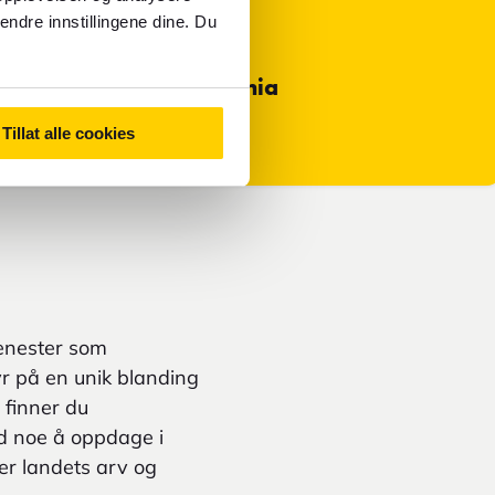
både kontanter og kort
endre innstillingene dine. Du
Primær valuta i Slovenia
Euro - EUR
Tillat alle cookies
jenester som
byr på en unik blanding
 finner du
id noe å oppdage i
er landets arv og