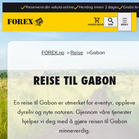
Reservera din valuta online
Henting innen 2 dager
Gratis levering ti
HANDLEKURV
SØK
MENY
FOREX.no
Reise
Gabon
REISE TIL GABON
En reise til Gabon er utmerket for eventyr, oppleve
dyreliv og nyte naturen. Gjennom våre tjenester
hjelper vi deg med å gjøre reisen til Gabon
minneverdig.