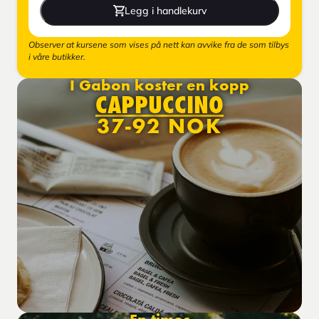
Legg i handlekurv
Observer at kursene som vises på nett kan avvike fra de som tilbys
i våre butikker.
I Gabon koster en kopp
CAPPUCCINO
37-92 NOK