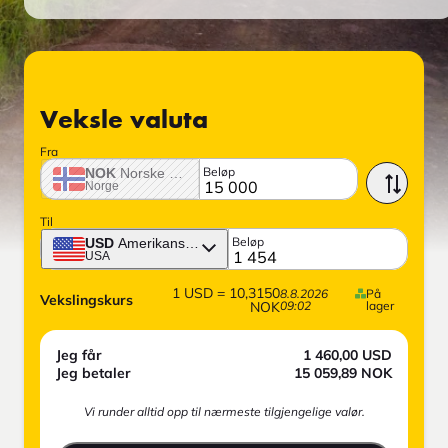
Veksle valuta
Fra
Beløp
NOK
Norske krone
Norge
Til
Beløp
USD
Amerikansk dollar
USA
1
USD
=
10,3150
8.8.2026
På
Vekslingskurs
NOK
09:02
lager
Jeg får
1 460,00
USD
Jeg betaler
15 059,89
NOK
Vi runder alltid opp til nærmeste tilgjengelige valør.