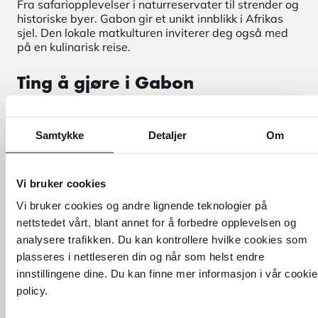
Fra safariopplevelser i naturreservater til strender og
historiske byer. Gabon gir et unikt innblikk i Afrikas
sjel. Den lokale matkulturen inviterer deg også med
på en kulinarisk reise.
Ting å gjøre i Gabon
Bli med på en uforglemmelig safari eller viltjakt for å
se Gabons rike dyreliv i sitt naturlige habitat. Utforsk
Samtykke
Detaljer
Om
kystlinjer med uberørte strender og dykk i
krystallklart vann. Opplev lokale markeder og
kulturelle steder som forteller om landets arv og
Vi bruker cookies
tradisjoner. For eventyrlystne tilbyr Gabon aktiviteter
som fjellturer, safari og ulike båtturer. Noen av de
Vi bruker cookies og andre lignende teknologier på
mest populære byene eller områdene å besøke i
nettstedet vårt, blant annet for å forbedre opplevelsen og
Gabon er Libreville, Port-Gentil, Franceville og Oyem.
analysere trafikken. Du kan kontrollere hvilke cookies som
Hovedstaden i Gabon er Libreville. Vi ønsker deg en
fantastisk reise til Gabon med mange hyggelige
plasseres i nettleseren din og når som helst endre
stunder. God tur!
innstillingene dine. Du kan finne mer informasjon i vår cookie
policy.