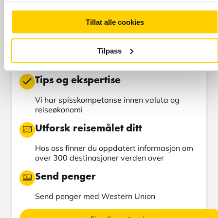
Alt for reiseøkonomien
Tillat alle cookies
Kjøp reisevaluta
Tilpass
Hos FOREX kan du kjøpe omtrent 80
forskjellige valutaer
Tips og ekspertise
Vi har spisskompetanse innen valuta og
reiseøkonomi
Utforsk reisemålet ditt
Hos oss finner du oppdatert informasjon om
over 300 destinasjoner verden over
Send penger
Send penger med Western Union