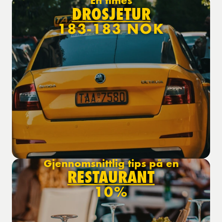
En times
DROSJETUR
183-183 NOK
Gjennomsnittlig tips på en
RESTAURANT
10%