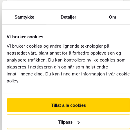
Utforsk reisemålet ditt
Samtykke
Detaljer
Om
Hos oss finner du oppdatert informasjon om
over 300 destinasjoner verden over
Send penger
Vi bruker cookies
Vi bruker cookies og andre lignende teknologier på
Send penger med Western Union
nettstedet vårt, blant annet for å forbedre opplevelsen og
analysere trafikken. Du kan kontrollere hvilke cookies som
Finn din neste reise
plasseres i nettleseren din og når som helst endre
innstillingene dine. Du kan finne mer informasjon i vår cookie
policy.
Tillat alle cookies
TIDSSONE: UTC-4
Tilpass