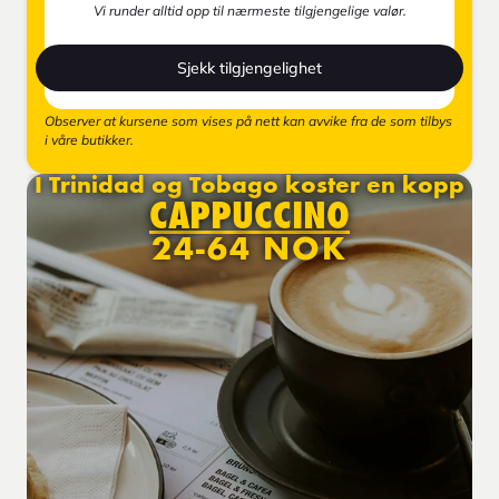
Vi runder alltid opp til nærmeste tilgjengelige valør.
Sjekk tilgjengelighet
Observer at kursene som vises på nett kan avvike fra de som tilbys
i våre butikker.
I Trinidad og Tobago koster en kopp
CAPPUCCINO
24-64 NOK