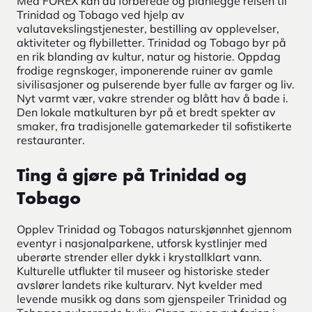
Med FOREX kan du forberede og planlegge reisen til
Trinidad og Tobago ved hjelp av
valutavekslingstjenester, bestilling av opplevelser,
aktiviteter og flybilletter. Trinidad og Tobago byr på
en rik blanding av kultur, natur og historie. Oppdag
frodige regnskoger, imponerende ruiner av gamle
sivilisasjoner og pulserende byer fulle av farger og liv.
Nyt varmt vær, vakre strender og blått hav å bade i.
Den lokale matkulturen byr på et bredt spekter av
smaker, fra tradisjonelle gatemarkeder til sofistikerte
restauranter.
Ting å gjøre på Trinidad og
Tobago
Opplev Trinidad og Tobagos naturskjønnhet gjennom
eventyr i nasjonalparkene, utforsk kystlinjer med
uberørte strender eller dykk i krystallklart vann.
Kulturelle utflukter til museer og historiske steder
avslører landets rike kulturarv. Nyt kvelder med
levende musikk og dans som gjenspeiler Trinidad og