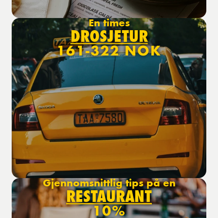
En times
DROSJETUR
161-322 NOK
Gjennomsnittlig tips på en
RESTAURANT
10%