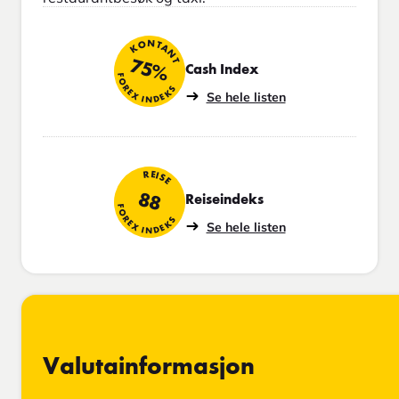
KONTANT
75%
Cash Index
FOREX INDEKS
Se hele listen
REISE
88
Reiseindeks
FOREX INDEKS
Se hele listen
Valutainformasjon