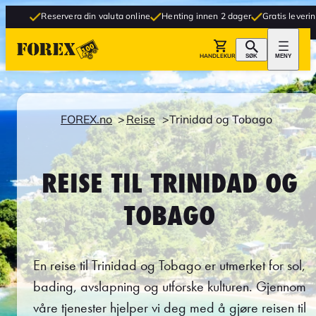
eservera din valuta online
Henting innen 2 dager
Gratis levering til butikk
HANDLEKURV
SØK
MENY
FOREX.no
Reise
Trinidad og Tobago
REISE TIL TRINIDAD OG
TOBAGO
En reise til Trinidad og Tobago er utmerket for sol,
bading, avslapning og utforske kulturen. Gjennom
våre tjenester hjelper vi deg med å gjøre reisen til