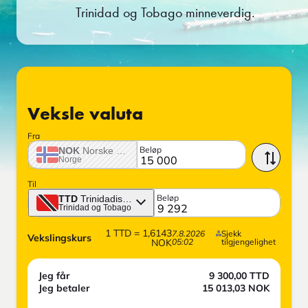
Trinidad og Tobago minneverdig.
Veksle valuta
Fra
Beløp
NOK
Norske krone
Norge
Til
Beløp
TTD
Trinidadisk dollar
Trinidad og Tobago
1
TTD
=
1,6143
7.8.2026
Sjekk
Vekslingskurs
NOK
05:02
tilgjengelighet
Jeg får
9 300,00
TTD
Jeg betaler
15 013,03
NOK