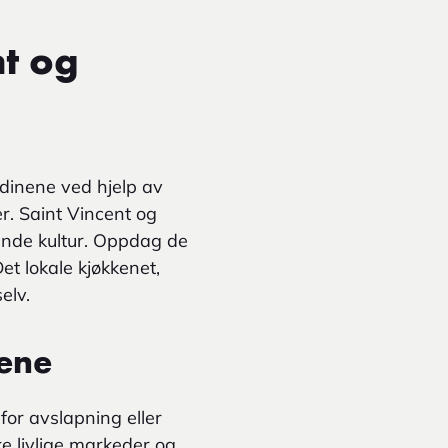
nt og
dinene ved hjelp av
er. Saint Vincent og
vende kultur. Oppdag de
et lokale kjøkkenet,
elv.
nene
for avslapning eller
ke livlige markeder og