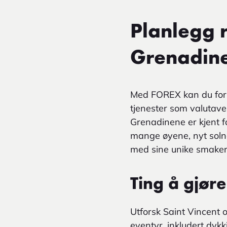
Planlegg r
Grenadin
Med FOREX kan du forb
tjenester som valutaveks
Grenadinene er kjent f
mange øyene, nyt solne
med sine unike smaker o
Ting å gjør
Utforsk Saint Vincent 
eventyr, inkludert dyk