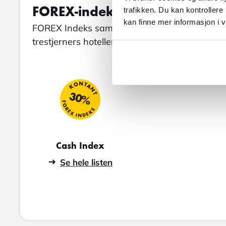
FOREX-indeks for Saint Vince
trafikken. Du kan kontrollere
kan finne mer informasjon i v
FOREX Indeks sammenligner gjennomsnittspris
trestjerners hoteller, restaurantbesøk og taxi.
KONTANT
30%
FOREX INDEKS
Cash Index
Se hele listen