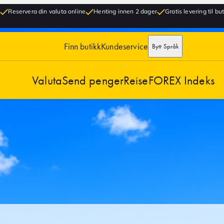
Reservera din valuta online
Henting innen 2 dager
Gratis levering til bu
Finn butikk
Kundeservice
Bytt Språk
Valuta
Send penger
Reise
FOREX Indeks