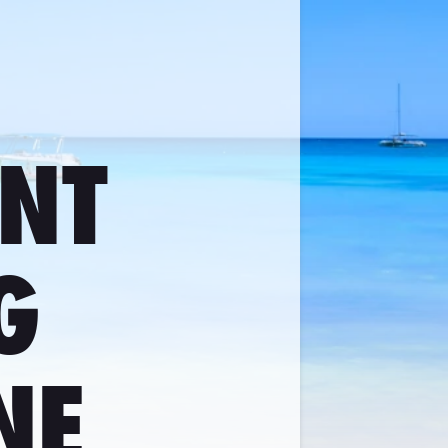
INT
G
NE