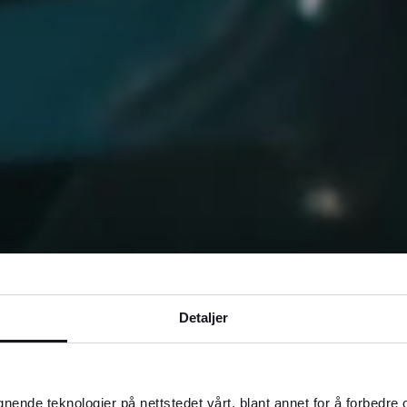
Detaljer
gnende teknologier på nettstedet vårt, blant annet for å forbedre