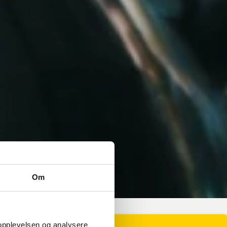
Om
 opplevelsen og analysere