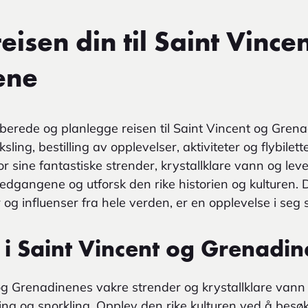
eisen din til Saint Vince
ene
erede og planlegge reisen til Saint Vincent og Grena
ling, bestilling av opplevelser, aktiviteter og flybilett
or sine fantastiske strender, krystallklare vann og le
dgangene og utforsk den rike historien og kulturen. D
g influenser fra hele verden, er en opplevelse i seg s
e i Saint Vincent og Grenadi
og Grenadinenes vakre strender og krystallklare vann 
king og snorkling. Opplev den rike kulturen ved å besø