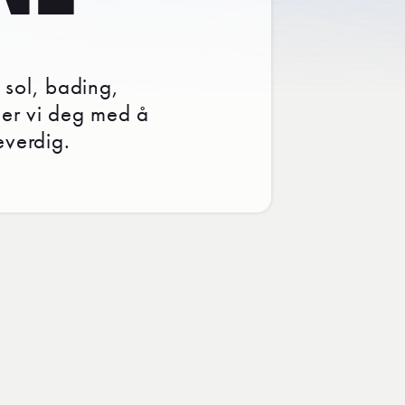
 sol, bading,
per vi deg med å
everdig.