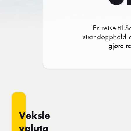
En reise til
strandopphold o
gjøre r
Veksle
valuta