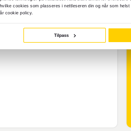
nt og Grenadinene
 hvilke cookies som plasseres i nettleseren din og når som helst 
år cookie policy.
er på blandt annet middelklasse- eller
Tilpass