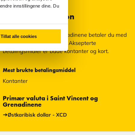
endre innstillingene dine. Du
Valutainformasjon
På Saint Vincent og Grenadinene betaler du med
Tillat alle cookies
Øst-Karibiske dollar, XCD. Aksepterte
betalingsmidler er både kontanter og kort.
Mest brukte betalingsmiddel
Kontanter
Primær valuta i Saint Vincent og
Grenadinene
Østkaribisk dollar - XCD