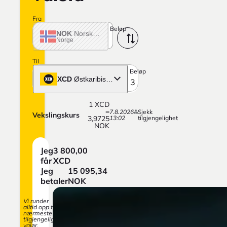
Fra
Beløp
NOK
Norske krone
Norge
Til
Beløp
XCD
Østkaribisk dollar
1
XCD
=
7.8.2026
Sjekk
Vekslingskurs
3,9725
13:02
tilgjengelighet
NOK
Jeg
3 800,00
får
XCD
Jeg
15 095,34
betaler
NOK
Vi runder
alltid opp til
nærmeste
tilgjengelige
valør.