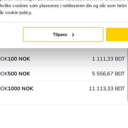
 hvilke cookies som plasseres i nettleseren din og når som helst 
år cookie policy.
NOK
5 NOK
55,57 BDT
NOK
10 NOK
111,13 BDT
Tilpass
NOK
50 NOK
555,67 BDT
NOK
100 NOK
1 111,33 BDT
NOK
500 NOK
5 556,67 BDT
NOK
1000 NOK
11 113,33 BDT