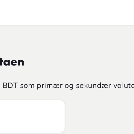
taen
ar BDT som primær og sekundær valuta