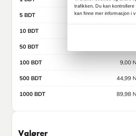
trafikken. Du kan kontrollere
kan finne mer informasjon i v
5 BDT
0,45 
10 BDT
0,90 
50 BDT
4,50 
100 BDT
9,00 
500 BDT
44,99 
1000 BDT
89,98 
Valører