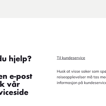
du hjelp?
Til kundeservice
Husk at visse saker som spø
en e-post
reiseopplevelser må tas med
informasjon på kundeservic
øk vår
iceside