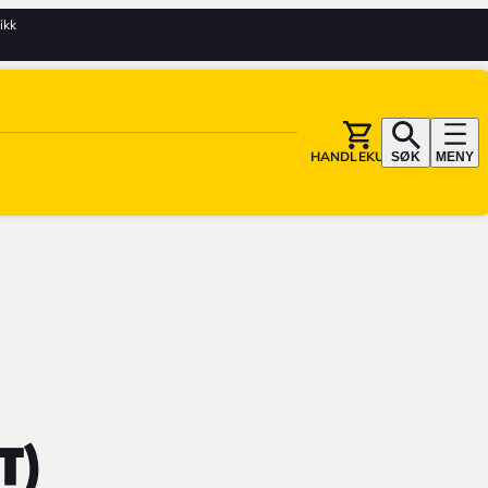
tikk
HANDLEKURV
SØK
MENY
T)