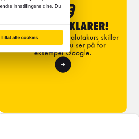
endre innstillingene dine. Du
FOREX FORKLARER!
Les om hvorfor vår valutakurs skiller
Tillat alle cookies
seg fra kursen du ser på for
eksempel Google.