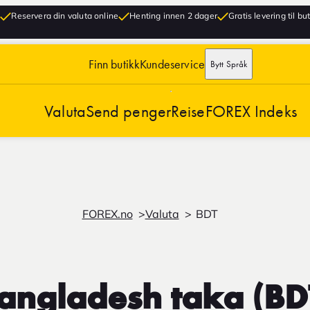
Reservera din valuta online
Henting innen 2 dager
Gratis levering til bu
Finn butikk
Kundeservice
Bytt Språk
Valuta
Send penger
Reise
FOREX Indeks
FOREX.no
Valuta
BDT
angladesh taka (BD