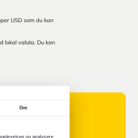
jøper USD som du kan
 lokal valuta. Du kan
Om
 opplevelsen og analysere