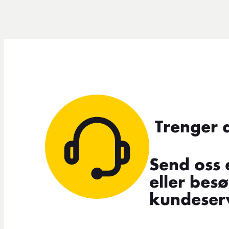
Trenger 
Send oss 
eller bes
kundeserv