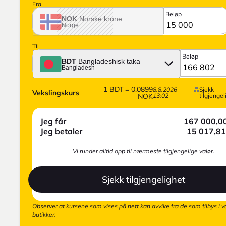
Fra
Beløp
NOK
Norske krone
Norge
Til
Beløp
BDT
Bangladeshisk taka
Bangladesh
1
BDT
=
0,0899
8.8.2026
Sjekk
Vekslingskurs
NOK
13:02
tilgjengel
Jeg får
167 000,0
Jeg betaler
15 017,81
Vi runder alltid opp til nærmeste tilgjengelige valør.
Sjekk tilgjengelighet
Observer at kursene som vises på nett kan avvike fra de som tilbys i v
butikker.