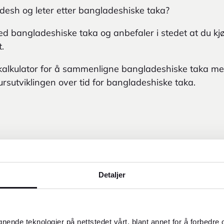
adesh og leter etter bangladeshiske taka?
d bangladeshiske taka og anbefaler i stedet at du k
t.
kalkulator for å sammenligne bangladeshiske taka med
ursutviklingen over tid for bangladeshiske taka.
Detaljer
2
NOK
1 NOK
11,11 BDT
gnende teknologier på nettstedet vårt, blant annet for å forbedre