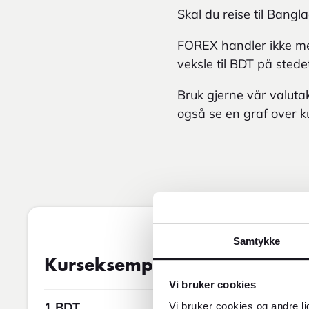
Skal du reise til Bangl
FOREX handler ikke me
veksle til BDT på stede
Bruk gjerne vår valuta
også se en graf over k
Samtykke
Vekslingskurs
08AUG2026 05:0
Kurseksempel
Vi bruker cookies
1 BDT
0,09 
Vi bruker cookies og andre li