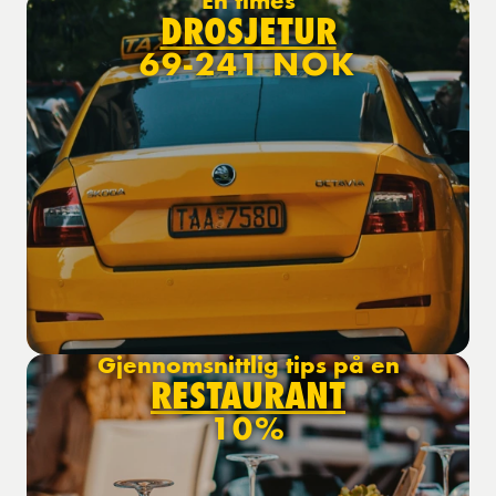
En times
DROSJETUR
69-241 NOK
Gjennomsnittlig tips på en
RESTAURANT
10%