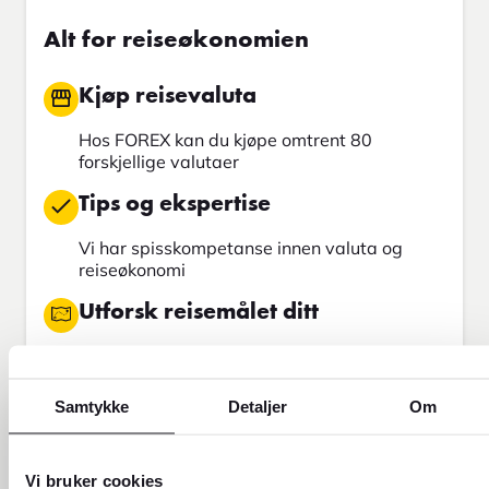
Alt for reiseøkonomien
Kjøp reisevaluta
Hos FOREX kan du kjøpe omtrent 80
forskjellige valutaer
Tips og ekspertise
Vi har spisskompetanse innen valuta og
reiseøkonomi
Utforsk reisemålet ditt
Hos oss finner du oppdatert informasjon om
over 300 destinasjoner verden over
Samtykke
Detaljer
Om
Send penger
Send penger med Western Union
Vi bruker cookies