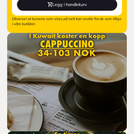
Legg i handlekurv
Observer at kursene som vises på nett kan avvike fra de som tilbys
i våre butikker.
I Kuwait koster en kopp
CAPPUCCINO
34-103 NOK