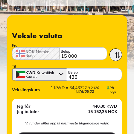
Veksle valuta
Fra
Beløp
NOK
Norske krone
Norge
Til
Beløp
KWD
Kuwaitisk dinar
Kuwait
1
KWD
=
34,4372
7.8.2026
På
Vekslingskurs
NOK
05:02
lager
Jeg får
440,00
KWD
Jeg betaler
15 152,35
NOK
Vi runder alltid opp til nærmeste tilgjengelige valør.