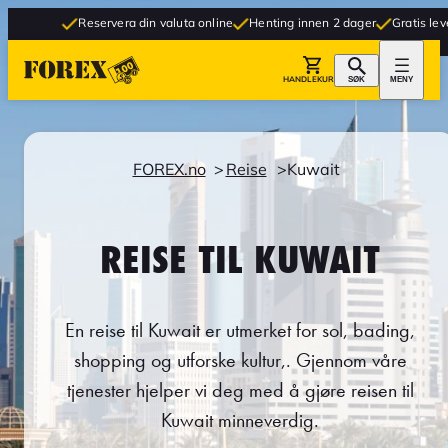
Reservera din valuta online
Henting innen 2 dager
Gratis levering til but
HANDLEKURV
SØK
MENY
FOREX.no
Reise
Kuwait
REISE TIL KUWAIT
En reise til Kuwait er utmerket for sol, bading,
shopping og utforske kultur,. Gjennom våre
tjenester hjelper vi deg med å gjøre reisen til
Kuwait minneverdig.