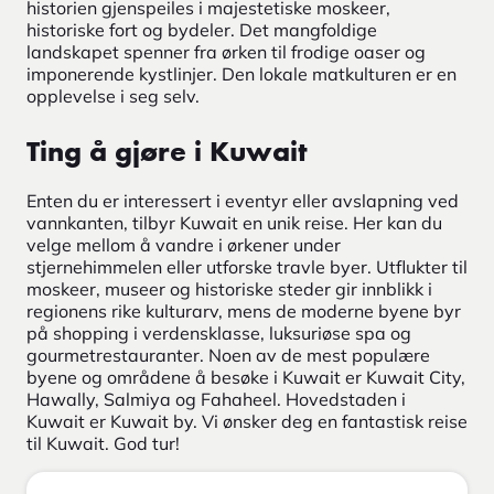
historien gjenspeiles i majestetiske moskeer,
historiske fort og bydeler. Det mangfoldige
landskapet spenner fra ørken til frodige oaser og
imponerende kystlinjer. Den lokale matkulturen er en
opplevelse i seg selv.
Ting å gjøre i Kuwait
Enten du er interessert i eventyr eller avslapning ved
vannkanten, tilbyr Kuwait en unik reise. Her kan du
velge mellom å vandre i ørkener under
stjernehimmelen eller utforske travle byer. Utflukter til
moskeer, museer og historiske steder gir innblikk i
regionens rike kulturarv, mens de moderne byene byr
på shopping i verdensklasse, luksuriøse spa og
gourmetrestauranter. Noen av de mest populære
byene og områdene å besøke i Kuwait er Kuwait City,
Hawally, Salmiya og Fahaheel. Hovedstaden i
Kuwait er Kuwait by. Vi ønsker deg en fantastisk reise
til Kuwait. God tur!