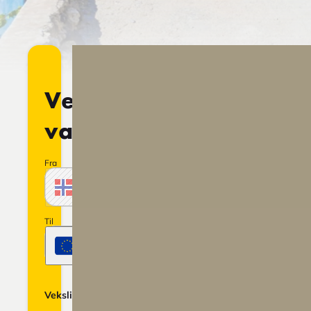
Veksle
valuta
Fra
Beløp
NOK
Norske krone
Norge
Til
Beløp
EUR
Euro
Euroområdet
1
EUR
=
5.8.2026
På
Vekslingskurs
12,0119
13:02
lager
NOK