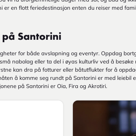
 er en flott feriedestinasjon enten du reiser med famili
 på Santorini
uligheter for både avslapning og eventyr. Oppdag bor
 små nabolag eller ta del i øyas kulturliv ved å besøk
stne kan dra på fotturer eller båtutflukter for å oppd
åten å komme seg rundt på Santorini er med leiebil e
nene på Santorini er Oia, Fira og Akrotiri.