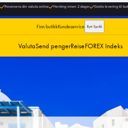
Reservera din valuta online
Henting innen 2 dager
Gratis levering til bu
Finn butikk
Kundeservice
Bytt Språk
Valuta
Send penger
Reise
FOREX Indeks