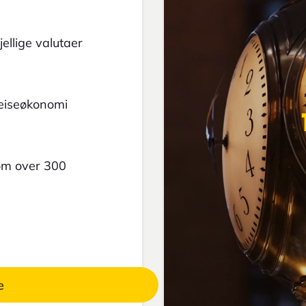
ellige valutaer
reiseøkonomi
 om over 300
e