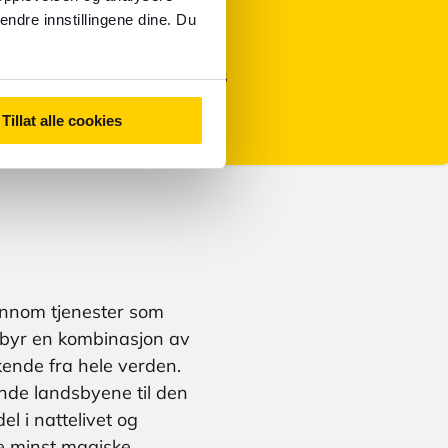
Kontanter
endre innstillingene dine. Du
Primær valuta i Hellas
Euro - EUR
Tillat alle cookies
jennom tjenester som
 tilbyr en kombinasjon av
kende fra hele verden.
ende landsbyene til den
el i nattelivet og
ke minst magiske