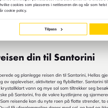
 hvilke cookies som plasseres i nettleseren din og når som helst 
år cookie policy.
Tilpass
eisen din til Santorini
rede og planlegge reisen din til Santorini, Hellas g
ng av opplevelser, aktiviteter og flybilletter. Santorini
krystallklart vann og mye sol som tiltrekker seg besø
orske på Santorini, fra de vakre kystlinjene og sjarmer
. Som reisende kan du nyte roen på flotte strender, ta d
Du vil få uforglemmelige dager med sol, og bad og ik