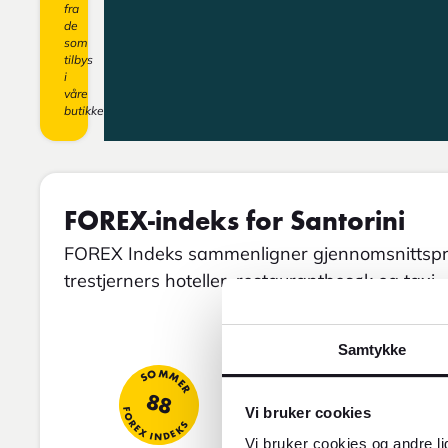
fra
de
som
tilbys
i
våre
butikker.
FOREX-indeks for Santorini
FOREX Indeks sammenligner gjennomsnittspris
trestjerners hoteller, restaurantbesøk og taxi.
Samtykke
SOMMER
88
FOREX INDEKS
Vi bruker cookies
Vi bruker cookies og andre li