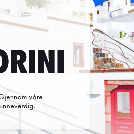
ORINI
. Gjennom våre
minneverdig.