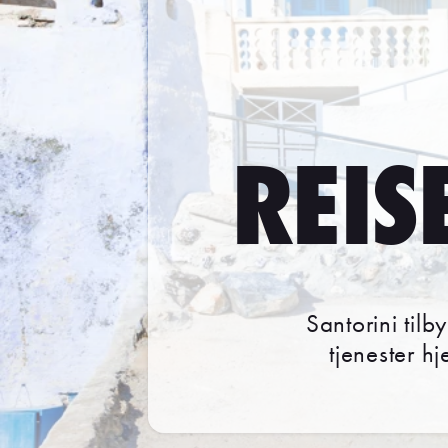
REIS
Santorini til
tjenester h