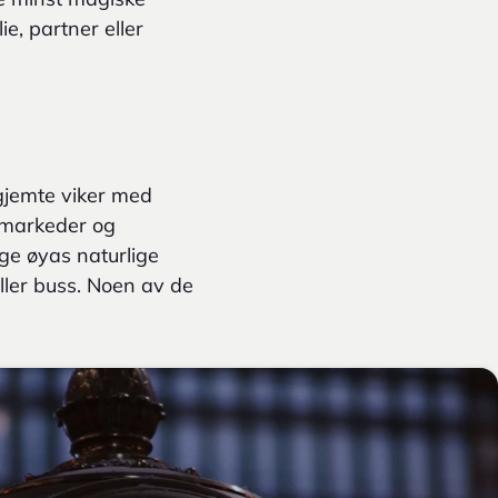
e, partner eller
tgjemte viker med
e markeder og
age øyas naturlige
ller buss. Noen av de