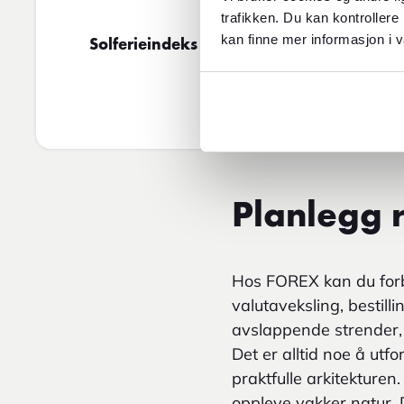
trafikken. Du kan kontrollere
kan finne mer informasjon i v
Solferieindeks
Planlegg r
Hos FOREX kan du forbe
valutaveksling, bestilli
avslappende strender, 
Det er alltid noe å utf
praktfulle arkitekturen
oppleve vakker natur. 