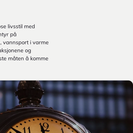
se livsstil med
ntyr på
i, vannsport i varme
raksjonene og
beste måten å komme