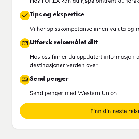
Hos FOREX kan du kjøpe omtrent 80 forskj
Tips og ekspertise
Vi har spisskompetanse innen valuta og 
Utforsk reisemålet ditt
Hos oss finner du oppdatert informasjon
destinasjoner verden over
Send penger
Send penger med Western Union
Finn din neste reis