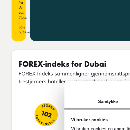
fra
de
som
tilbys
i
våre
butikker.
FOREX-indeks for Dubai
FOREX Indeks sammenligner gjennomsnittspris
trestjerners hoteller, restaurantbesøk og taxi.
Samtykke
STORBY
VINTER
102
81
FOREX INDEKS
FOREX INDEKS
Vi bruker cookies
Vi bruker cookies og andre li