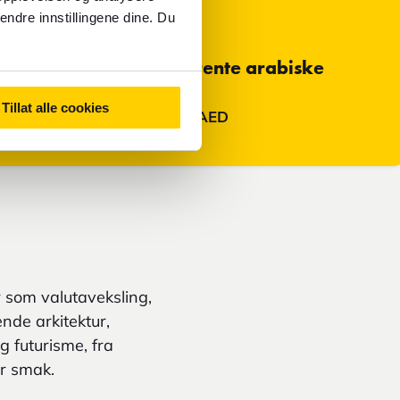
Kort
endre innstillingene dine. Du
Primær valuta i De forente arabiske
emirater
Tillat alle cookies
Emiratarabisk dirham - AED
 som valutaveksling,
ende arkitektur,
g futurisme, fra
er smak.