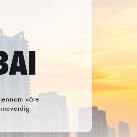
BAI
Gjennom våre
inneverdig.