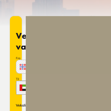
Veksle
valuta
Fra
Beløp
NOK
Norske krone
Norge
Til
Beløp
AED
Emiratarabisk dirham
Forente arabiske emirater
1
AED
=
7.8.2026
På
Vekslingskurs
2,9001
13:02
lager
NOK