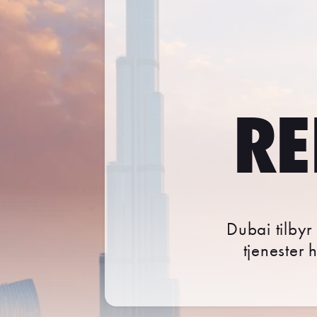
RE
Dubai tilby
tjenester 