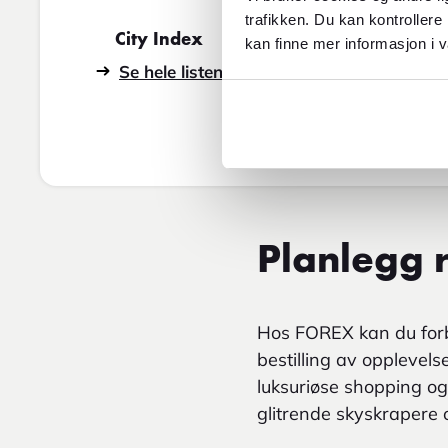
trafikken. Du kan kontrollere
City Index
Vinterindeks
kan finne mer informasjon i v
Se hele listen
Se hele listen
Planlegg r
Hos FOREX kan du forbe
bestilling av opplevelse
luksuriøse shopping og
glitrende skyskrapere o