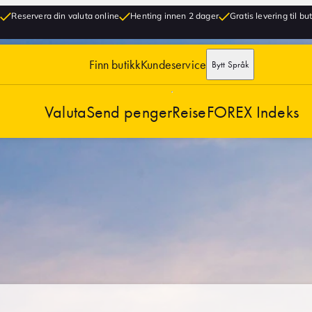
Reservera din valuta online
Henting innen 2 dager
Gratis levering til bu
Finn butikk
Kundeservice
Bytt Språk
Valuta
Send penger
Reise
FOREX Indeks