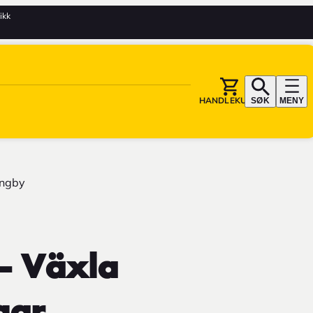
tikk
HANDLEKURV
SØK
MENY
ingby
– Växla