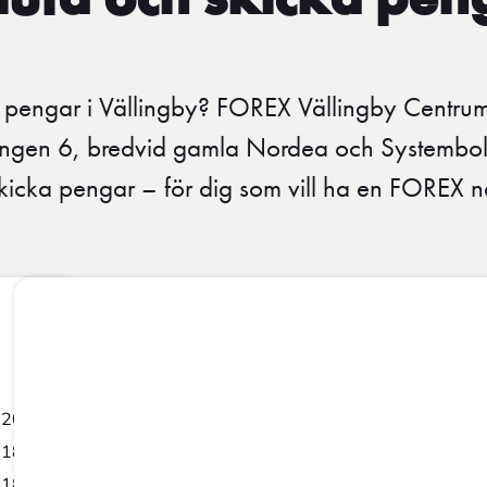
luta och skicka pen
pengar i Vällingby? FOREX Vällingby Centrum 
ången 6, bredvid gamla Nordea och Systembol
kicka pengar – för dig som vill ha en FOREX nä
-20:00
-18:00
-18:00