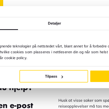
Detaljer
gnende teknologier på nettstedet vårt, blant annet for å forbedre
 hvilke cookies som plasseres i nettleseren din og når som helst 
år cookie policy.
Tilpass
du hjelp?
Til kundeservice
Husk at visse saker som spø
en e-post
reiseopplevelser må tas med