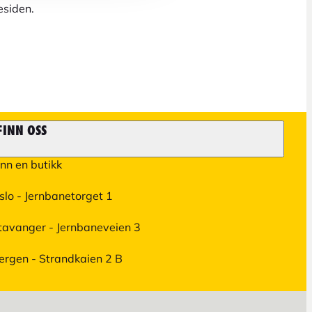
esiden.
FINN OSS
inn en butikk
slo - Jernbanetorget 1
tavanger - Jernbaneveien 3
ergen - Strandkaien 2 B