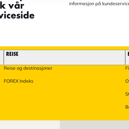
informasjon på kundeservic
øk vår
iceside
REISE
Reise og destinasjoner
F
FOREX Indeks
O
S
B