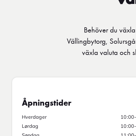
va
Behöver du växla 
Vällingbytorg, Solursg
växla valuta och s
Åpningstider
Hverdager
10:00
Lørdag
10:00
Søndag
11:00