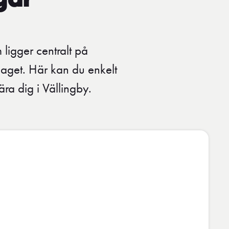
gar
ligger centralt på
aget. Här kan du enkelt
ra dig i Vällingby.