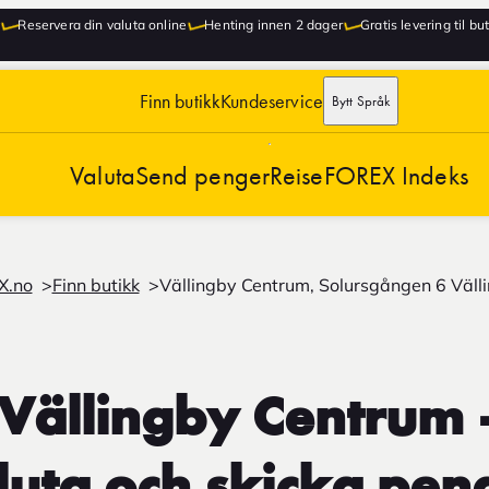
Reservera din valuta online
Henting innen 2 dager
Gratis levering til bu
Finn butikk
Kundeservice
Bytt Språk
Valuta
Send penger
Reise
FOREX Indeks
X.no
Finn butikk
Vällingby Centrum, Solursgången 6 Väll
Vällingby Centrum 