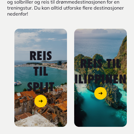
og solbriller og reis til drømmedestinasjonen for en
treningstur. Du kan alltid utforske flere destinasjoner
nedenfor!
REIS
EIS TIL
REIS TIL
TIL
ARBELLA
FILIPPINENE
SPLIT