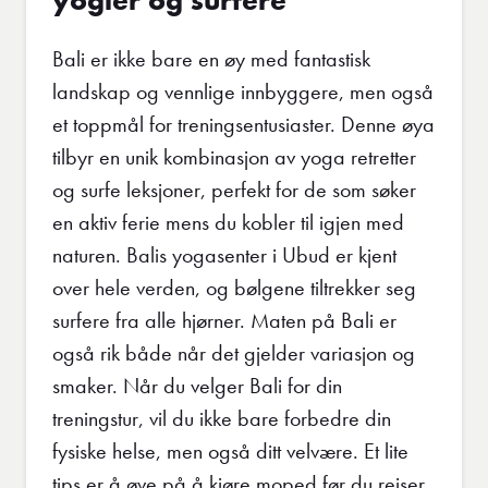
yogier og surfere
Bali er ikke bare en øy med fantastisk
landskap og vennlige innbyggere, men også
et toppmål for treningsentusiaster. Denne øya
tilbyr en unik kombinasjon av yoga retretter
og surfe leksjoner, perfekt for de som søker
en aktiv ferie mens du kobler til igjen med
naturen. Balis yogasenter i Ubud er kjent
over hele verden, og bølgene tiltrekker seg
surfere fra alle hjørner. Maten på Bali er
også rik både når det gjelder variasjon og
smaker. Når du velger Bali for din
treningstur, vil du ikke bare forbedre din
fysiske helse, men også ditt velvære. Et lite
tips er å øve på å kjøre moped før du reiser