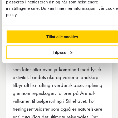
4
plasseres i nettleseren din og når som helst endre
innstillingene dine. Du kan finne mer informasjon i vår cookie
policy.
Tillat alle cookies
Costa Rica - Mekka for
eventyr og treningsreiser
Tilpass
Costa Rica har raskt blitt en favoritt blant de
som leter etter eventyr kombinert med fysisk
aktivitet. Landets rike og varierte landskap
tilbyr alt fra rafting i verdensklasse, ziplining
gjennom regnskoger, fotturer på Arenal-
vulkanen til bølgesurfing i Stillehavet. For
treningsentusiaster som også er naturelskere,
er Costa Rica det ultimate reisemålet. Det