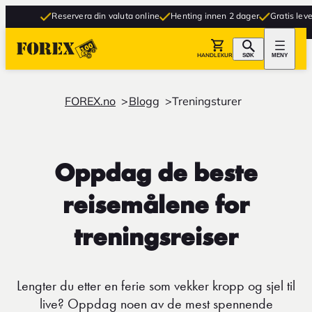
Reservera din valuta online
Henting innen 2 dager
Gratis levering til
HANDLEKURV
SØK
MENY
FOREX.no
Blogg
Treningsturer
Oppdag de beste
reisemålene for
treningsreiser
Lengter du etter en ferie som vekker kropp og sjel til
live? Oppdag noen av de mest spennende