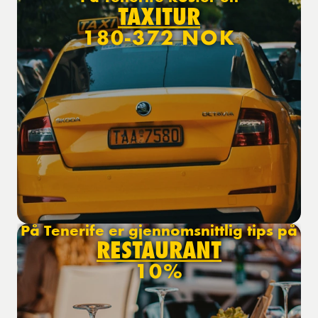
TAXITUR
180-372 NOK
På Tenerife er gjennomsnittlig tips på
RESTAURANT
10%