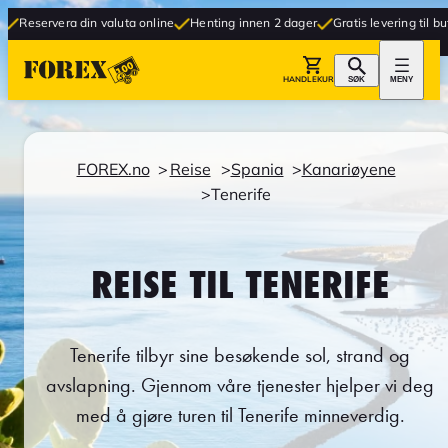
ra din valuta online
Henting innen 2 dager
Gratis levering til butikk
HANDLEKURV
SØK
MENY
FOREX.no
Reise
Spania
Kanariøyene
Tenerife
REISE TIL TENERIFE
Tenerife tilbyr sine besøkende sol, strand og
avslapning. Gjennom våre tjenester hjelper vi deg
med å gjøre turen til Tenerife minneverdig.