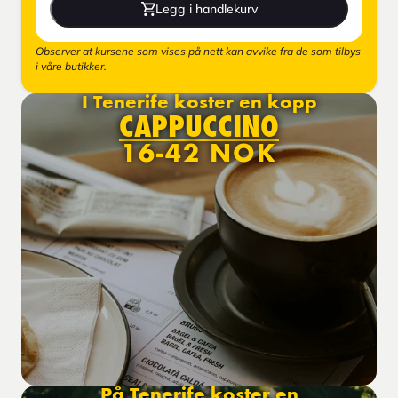
Legg i handlekurv
Observer at kursene som vises på nett kan avvike fra de som tilbys
i våre butikker.
I Tenerife koster en kopp
CAPPUCCINO
16-42 NOK
På Tenerife koster en