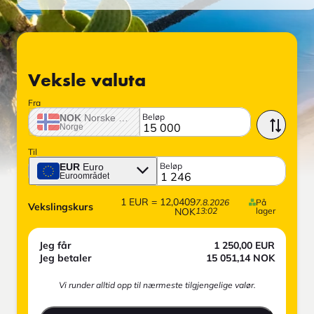
Veksle valuta
Fra
Beløp
NOK
Norske krone
Norge
Til
Beløp
EUR
Euro
Euroområdet
1
EUR
=
12,0409
7.8.2026
På
Vekslingskurs
NOK
13:02
lager
Jeg får
1 250,00
EUR
Jeg betaler
15 051,14
NOK
Vi runder alltid opp til nærmeste tilgjengelige valør.