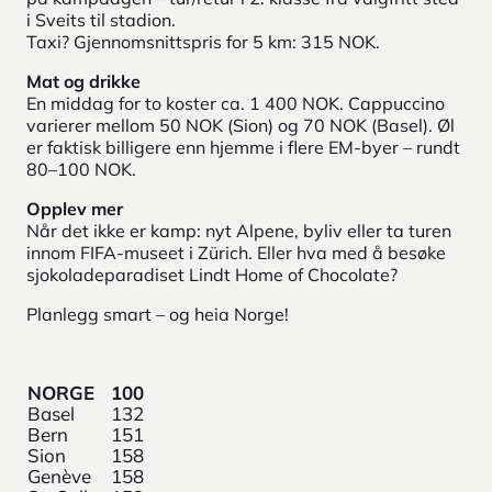
i Sveits til stadion.
Taxi? Gjennomsnittspris for 5 km: 315 NOK.
Mat og drikke
En middag for to koster ca. 1 400 NOK. Cappuccino
varierer mellom 50 NOK (Sion) og 70 NOK (Basel). Øl
er faktisk billigere enn hjemme i flere EM-byer – rundt
80–100 NOK.
Opplev mer
Når det ikke er kamp: nyt Alpene, byliv eller ta turen
innom FIFA-museet i Zürich. Eller hva med å besøke
sjokoladeparadiset Lindt Home of Chocolate?
Planlegg smart – og heia Norge!
NORGE
100
Basel
132
Bern
151
Sion
158
Genève
158