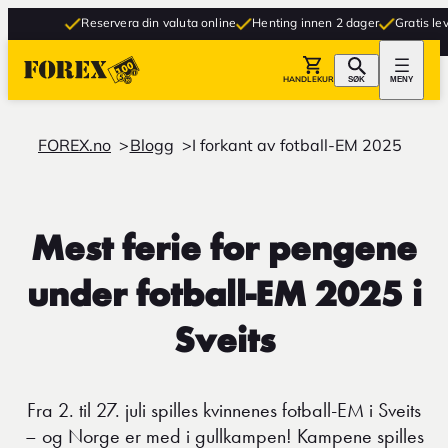
Reservera din valuta online
Henting innen 2 dager
Gratis leverin
HANDLEKURV
SØK
MENY
FOREX.no
Blogg
I forkant av fotball-EM 2025
Mest ferie for pengene
under fotball-EM 2025 i
Sveits
Fra 2. til 27. juli spilles kvinnenes fotball-EM i Sveits
– og Norge er med i gullkampen! Kampene spilles