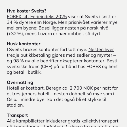
Hva koster Sveits?
FOREX sitt Ferieindeks 2025
viser at Sveits i snitt er
34 % dyrere enn Norge. Men prisnivået varierer mye
mellom byene: Basel ligger nesten på norsk nivå
(+32 %), mens Luzern er nær dobbelt så dyrt.
Husk kontanter
I Sveits brukes kontanter fortsatt mye.
Nesten hver
tredje butikkbetaling
gjøres med sedler og mynter –
og
98 % av alle bedrifter aksepterer kontanter
. Bestill
sveitsiske franc (CHF) på forhånd hos FOREX og hent
og betal i butikk.
Overnatting
Hotell er kostbart. Beregn ca. 2 700 NOK per natt for
et trestjerners hotell – nesten dobbelt så mye som i
Oslo. I mindre byer kan det også bli et stykke til
stadion.
Transport
Alle kampbilletter inkluderer gratis kollektivtransport
på kampdagen – tur/retur i 2. klasse fra valgfritt sted