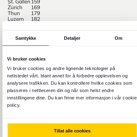
St. Gallen
159
Zürich
169
Thun
179
Luzern
182
Samtykke
Detaljer
Om
*FOREX EM Indeks viser gjennomsnittlige prisnivåer i
perioden 2.–27. juli 2025, og er basert på data fra
numbeo.com (29. april 2025). Indeksen sammenligner
blant annet priser på hotell, mat og taxi med norske
Vi bruker cookies
gjennomsnittspriser. Hotellprisene er hentet fra
Vi bruker cookies og andre lignende teknologier på
trivago.se (29. april 2025) og gjelder trestjerners
nettstedet vårt, blant annet for å forbedre opplevelsen og
hoteller i Oslo for to personer. Vær oppmerksom på at
analysere trafikken. Du kan kontrollere hvilke cookies som
enkelte kostnader kan være høyere selv om
indeksverdien er lav – indeksen gir en generell
plasseres i nettleseren din og når som helst endre
pekepinn, ikke eksakte priser.
innstillingene dine. Du kan finne mer informasjon i vår cookie
policy.
Trenger du hjelp?
Tillat alle cookies