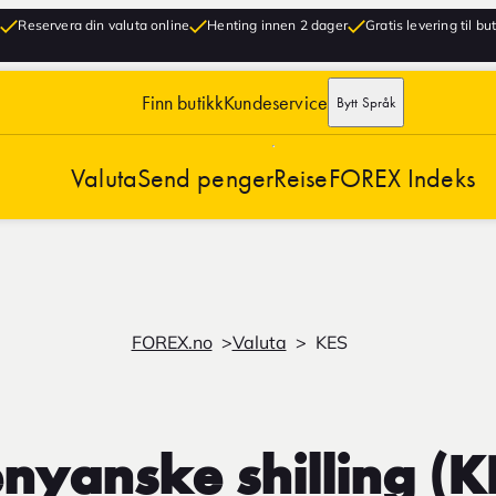
Reservera din valuta online
Henting innen 2 dager
Gratis levering til bu
Finn butikk
Kundeservice
Bytt Språk
Valuta
Send penger
Reise
FOREX Indeks
FOREX.no
Valuta
KES
nyanske shilling (K