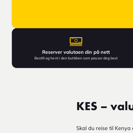
Reserver valutaen din på nett
Bestill og hent i den butikken som passer deg best
KES – val
Skal du reise til Keny