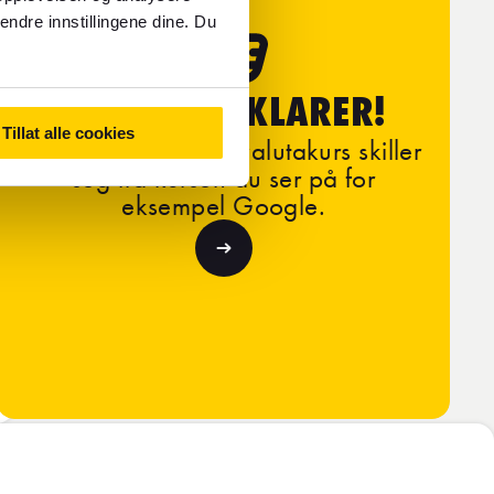
endre innstillingene dine. Du
FOREX FORKLARER!
Tillat alle cookies
Les om hvorfor vår valutakurs skiller
seg fra kursen du ser på for
eksempel Google.