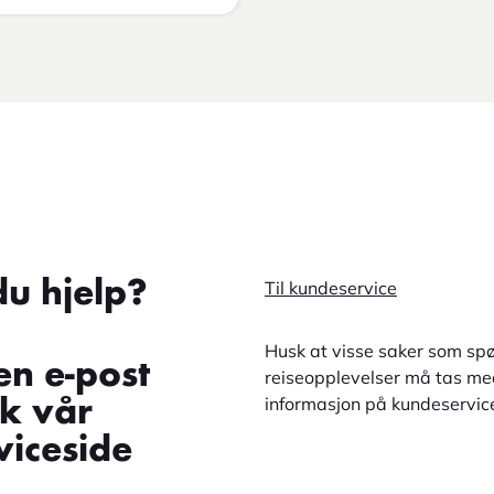
du hjelp?
Til kundeservice
Husk at visse saker som spø
en e-post
reiseopplevelser må tas med
informasjon på kundeservic
øk vår
iceside