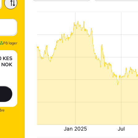
På lager
0
KES
NOK
åre