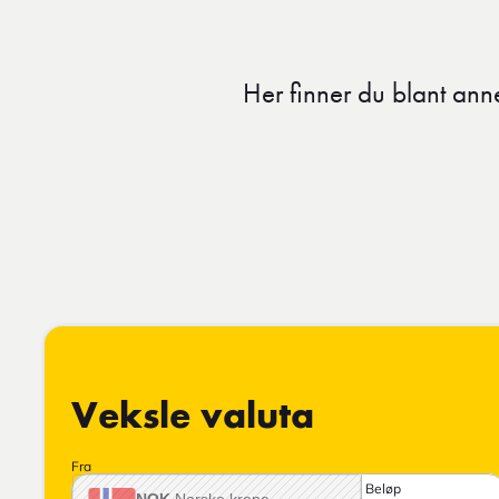
Her finner du blant annet
Veksle valuta
Fra
Beløp
NOK
Norske krone