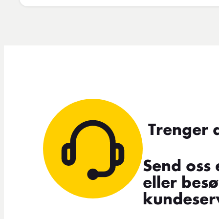
Trenger 
Send oss 
eller bes
kundeserv