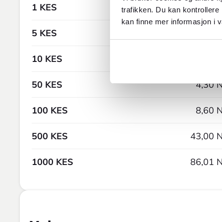
1 KES
0,09 
trafikken. Du kan kontrollere
kan finne mer informasjon i v
5 KES
0,43 
10 KES
0,86 
50 KES
4,30 
100 KES
8,60 
500 KES
43,00 
1000 KES
86,01 