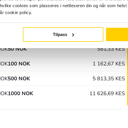
NOK
1 NOK
11,63 KES
 hvilke cookies som plasseres i nettleseren din og når som helst 
år cookie policy.
NOK
5 NOK
58,13 KES
NOK
10 NOK
116,27 KES
Tilpass
NOK
50 NOK
581,33 KES
NOK
100 NOK
1 162,67 KES
NOK
500 NOK
5 813,35 KES
NOK
1000 NOK
11 626,69 KES