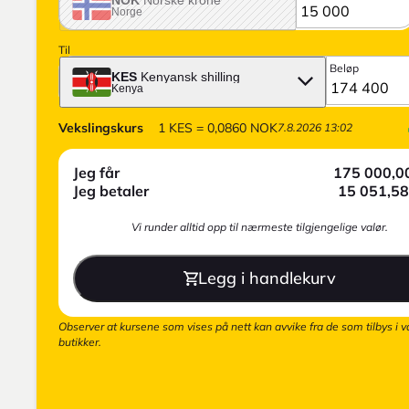
Norge
Til
Beløp
KES
Kenyansk shilling
Kenya
Vekslingskurs
1
KES
=
0,0860
NOK
7.8.2026 13:02
Jeg får
175 000,0
Jeg betaler
15 051,58
Vi runder alltid opp til nærmeste tilgjengelige valør.
Legg i handlekurv
Observer at kursene som vises på nett kan avvike fra de som tilbys i v
butikker.