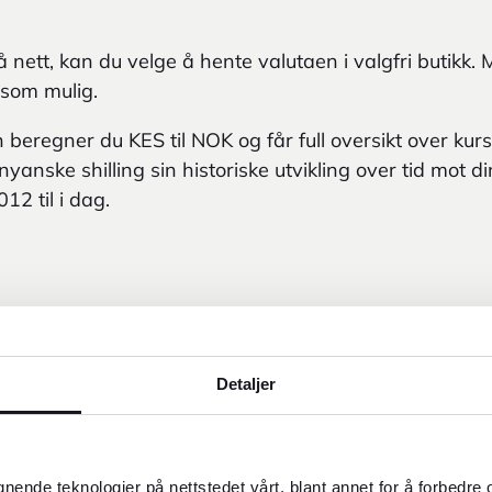
å nett, kan du velge å hente valutaen i valgfri butikk. M
 som mulig.
beregner du KES til NOK og får full oversikt over kurs
yanske shilling sin historiske utvikling over tid mot di
12 til i dag.
Detaljer
2
gnende teknologier på nettstedet vårt, blant annet for å forbedre