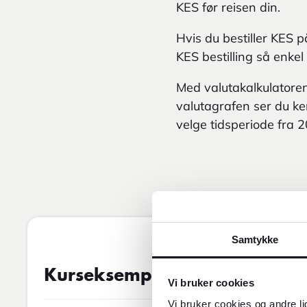
KES før reisen din.
Hvis du bestiller KES p
KES bestilling så enkel
Med valutakalkulatoren 
valutagrafen ser du ken
velge tidsperiode fra 20
Samtykke
Vekslingskurs
07AUG2026 05:0
Kurseksempel
Vi bruker cookies
Vi bruker cookies og andre li