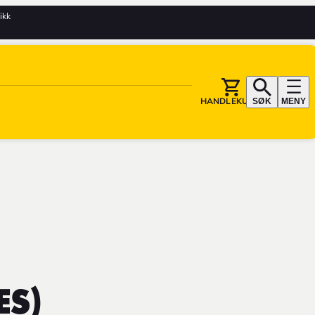
tikk
HANDLEKURV
SØK
MENY
ES)