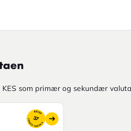
taen
r KES som primær og sekundær valuta
REISE
37
FOREX INDEKS