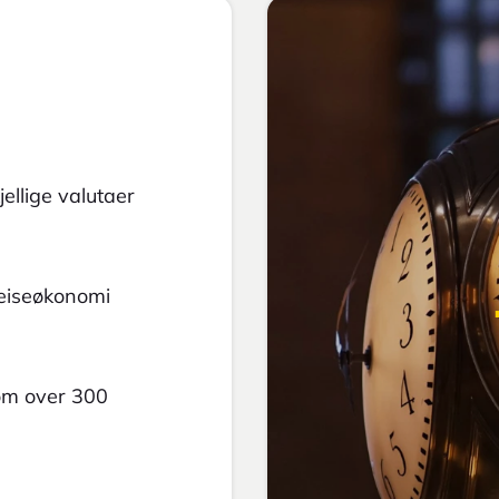
ellige valutaer
reiseøkonomi
 om over 300