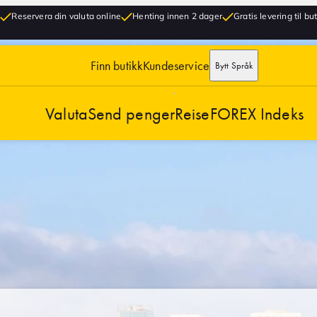
Reservera din valuta online
Henting innen 2 dager
Gratis levering til bu
Finn butikk
Kundeservice
Bytt Språk
Valuta
Send penger
Reise
FOREX Indeks