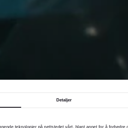
Detaljer
co
er på blandt annet middelklasse- eller
gnende teknologier på nettstedet vårt, blant annet for å forbedre