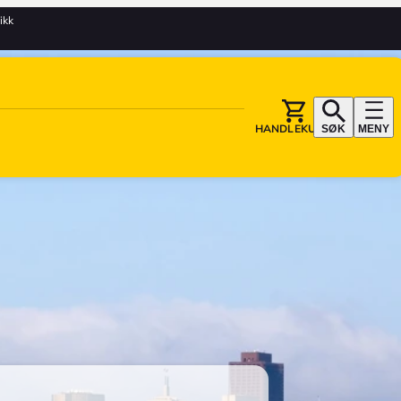
tikk
HANDLEKURV
SØK
MENY