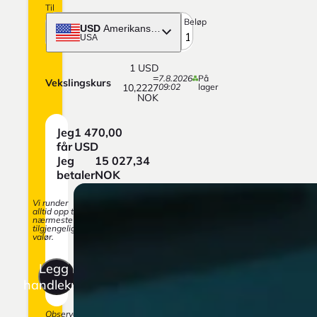
Til
Beløp
USD
Amerikansk dollar
USA
1
USD
=
7.8.2026
På
Vekslingskurs
10,2227
09:02
lager
NOK
Jeg
1 470,00
får
USD
Jeg
15 027,34
betaler
NOK
Vi runder
alltid opp til
nærmeste
tilgjengelige
valør.
Legg i
handlekurv
Observer