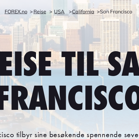
FOREX.no
Reise
USA
California
San Francisco
EISE TIL S
FRANCISC
isco tilbyr sine besøkende spennende seve