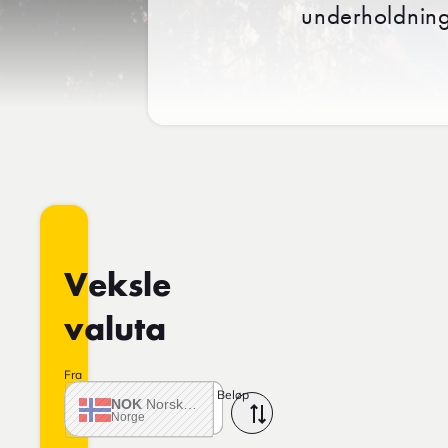
underholdning
Veksle
valuta
Fra
Beløp
NOK
Norske krone
Norge