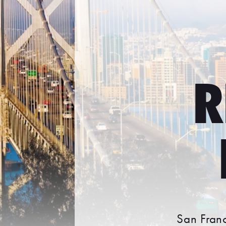
R
San Franc