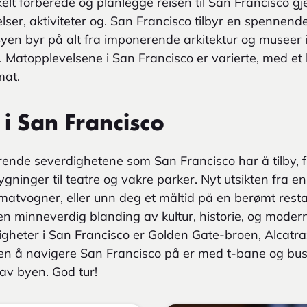
lt forberede og planlegge reisen til San Francisco g
lser, aktiviteter og. San Francisco tilbyr en spennende
Byen byr på alt fra imponerende arkitektur og museer i
. Matopplevelsene i San Francisco er varierte, med et
mat.
 i San Francisco
rende severdighetene som San Francisco har å tilby,
gninger til teatre og vakre parker. Nyt utsikten fra e
a matvogner, eller unn deg et måltid på en berømt rest
 en minneverdig blanding av kultur, historie, og moder
igheter i San Francisco er Golden Gate-broen, Alcatr
n å navigere San Francisco på er med t-bane og buss
 av byen. God tur!