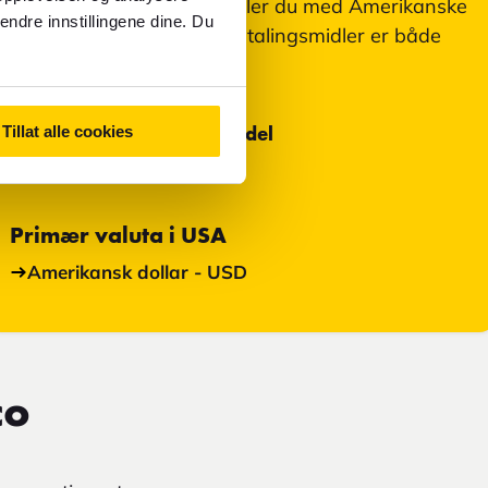
I San Francisco, USA betaler du med Amerikanske
endre innstillingene dine. Du
dollar, USD. Aksepterte betalingsmidler er både
kontanter og kort.
Tillat alle cookies
Mest brukte betalingsmiddel
Kort
Primær valuta i USA
Amerikansk dollar - USD
co