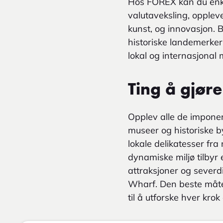
Hos FOREX kan du enke
valutaveksling, oppleve
kunst, og innovasjon. 
historiske landemerker
lokal og internasjonal 
Ting å gjøre
Opplev alle de impone
museer og historiske by
lokale delikatesser fr
dynamiske miljø tilbyr
attraksjoner og severd
Wharf. Den beste måte
til å utforske hver krok