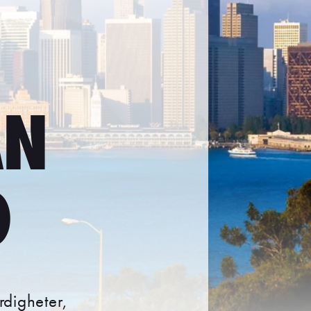
AN
O
rdigheter,