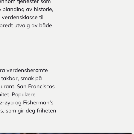
jennom tjenester som
 blanding av historie,
 verdensklasse til
 bredt utvalg av både
 fra verdensberømte
n takbar, smak på
aurant. San Franciscos
nitet. Populære
az-øya og Fisherman's
, som gir deg friheten