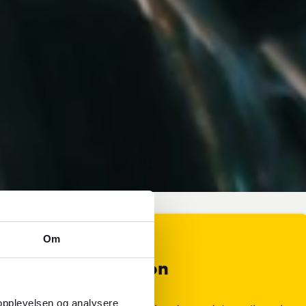
Om
Valutainformasjon
 opplevelsen og analysere