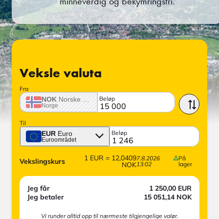
minneverdig og bekymringsfri.
Veksle valuta
Fra
Beløp
NOK
Norske krone
Norge
Til
Beløp
EUR
Euro
Euroområdet
1
EUR
=
12,0409
7.8.2026
På
Vekslingskurs
NOK
13:02
lager
Jeg får
1 250,00
EUR
Jeg betaler
15 051,14
NOK
Vi runder alltid opp til nærmeste tilgjengelige valør.