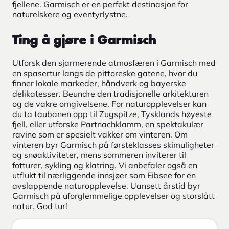
fjellene. Garmisch er en perfekt destinasjon for
naturelskere og eventyrlystne.
Ting å gjøre i Garmisch
Utforsk den sjarmerende atmosfæren i Garmisch med
en spasertur langs de pittoreske gatene, hvor du
finner lokale markeder, håndverk og bayerske
delikatesser. Beundre den tradisjonelle arkitekturen
og de vakre omgivelsene. For naturopplevelser kan
du ta taubanen opp til Zugspitze, Tysklands høyeste
fjell, eller utforske Partnachklamm, en spektakulær
ravine som er spesielt vakker om vinteren. Om
vinteren byr Garmisch på førsteklasses skimuligheter
og snøaktiviteter, mens sommeren inviterer til
fotturer, sykling og klatring. Vi anbefaler også en
utflukt til nærliggende innsjøer som Eibsee for en
avslappende naturopplevelse. Uansett årstid byr
Garmisch på uforglemmelige opplevelser og storslått
natur. God tur!