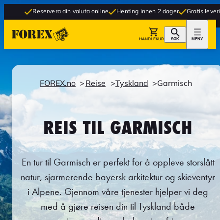
Reservera din valuta online
Henting innen 2 dager
Gratis levering til buti
HANDLEKURV
SØK
MENY
FOREX.no
Reise
Tyskland
Garmisch
REIS TIL GARMISCH
En tur til Garmisch er perfekt for å oppleve storslått
natur, sjarmerende bayersk arkitektur og skieventyr
i Alpene. Gjennom våre tjenester hjelper vi deg
med å gjøre reisen din til Tyskland både