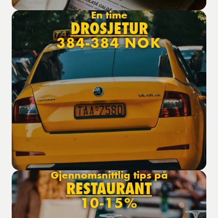
En time
DROSJETUR
384-384 NOK
Gjennomsnittlig tips på
RESTAURANT
10-15%