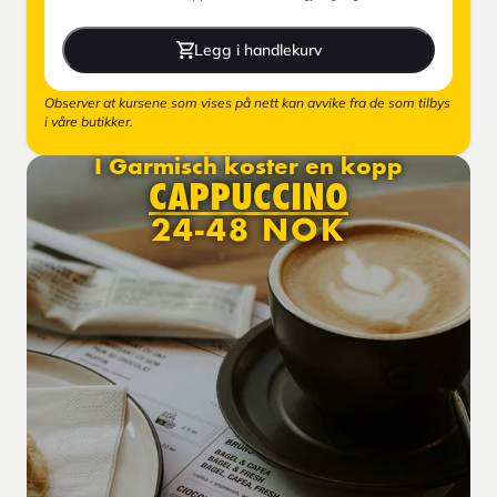
Legg i handlekurv
Observer at kursene som vises på nett kan avvike fra de som tilbys
i våre butikker.
I Garmisch koster en kopp
CAPPUCCINO
24-48 NOK