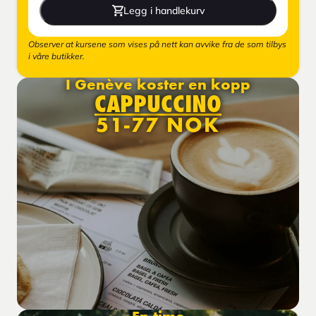
Legg i handlekurv
Observer at kursene som vises på nett kan avvike fra de som tilbys
i våre butikker.
I Genève koster en kopp
CAPPUCCINO
51-77 NOK