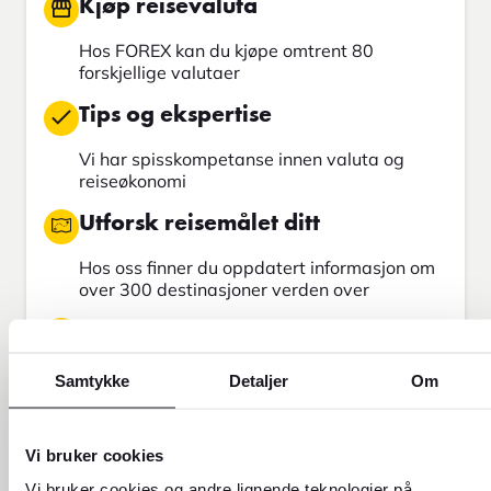
Kjøp reisevaluta
Hos FOREX kan du kjøpe omtrent 80
forskjellige valutaer
Tips og ekspertise
Vi har spisskompetanse innen valuta og
reiseøkonomi
Utforsk reisemålet ditt
Hos oss finner du oppdatert informasjon om
over 300 destinasjoner verden over
Send penger
Send penger med Western Union
Samtykke
Detaljer
Om
Finn din neste reise
Vi bruker cookies
Vi bruker cookies og andre lignende teknologier på