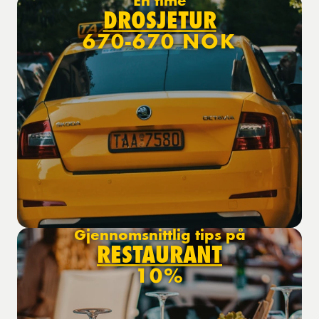
En time
DROSJETUR
670-670 NOK
Gjennomsnittlig tips på
RESTAURANT
10%