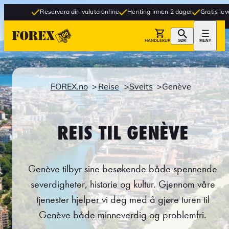
Reservera din valuta online
Henting innen 2 dager
Gratis levering til but
HANDLEKURV
SØK
MENY
FOREX.no
Reise
Sveits
Genève
REIS TIL GENÈVE
Genève tilbyr sine besøkende både spennende
severdigheter, historie og kultur. Gjennom våre
tjenester hjelper vi deg med å gjøre turen til
Genève både minneverdig og problemfri.