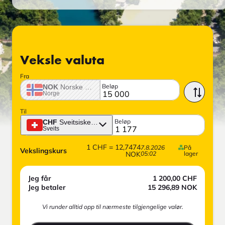
Veksle valuta
Fra
Beløp
NOK
Norske krone
Norge
Til
Beløp
CHF
Sveitsiske franc
Sveits
1
CHF
=
12,7474
7.8.2026
På
Vekslingskurs
NOK
05:02
lager
Jeg får
1 200,00
CHF
Jeg betaler
15 296,89
NOK
Vi runder alltid opp til nærmeste tilgjengelige valør.