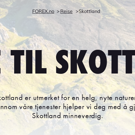
FOREX.no
Reise
Skottland
E TIL SKOT
Skottland er utmerket for en helg, nyte natur
ennom våre tjenester hjelper vi deg med å gjø
Skottland minneverdig.