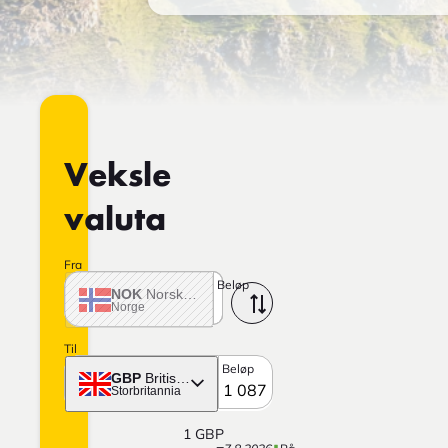
Veksle
valuta
Fra
Beløp
NOK
Norske krone
Norge
Til
Beløp
GBP
Britisk pund
Storbritannia
1
GBP
=