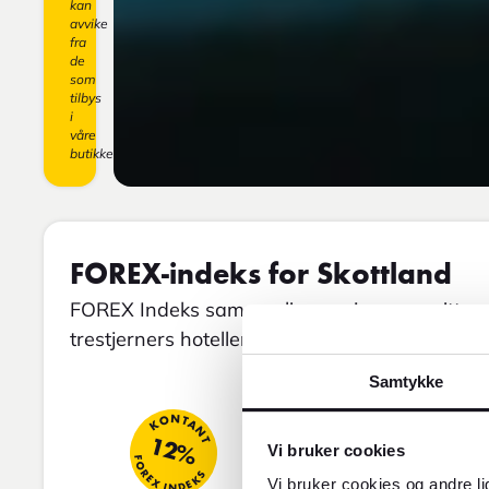
kan
avvike
fra
de
som
tilbys
i
våre
butikker.
FOREX-indeks for Skottland
FOREX Indeks sammenligner gjennomsnittspris
trestjerners hoteller, restaurantbesøk og taxi.
Samtykke
KONTANT
12%
Vi bruker cookies
FOREX INDEKS
Vi bruker cookies og andre li