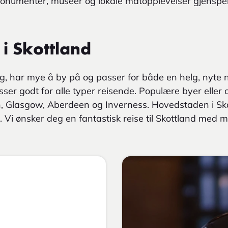
monumenter, museer og lokale matopplevelser gjenspei
 i Skottland
g, har mye å by på og passer for både en helg, nyte 
sser godt for alle typer reisende. Populære byer eller
h, Glasgow, Aberdeen og Inverness. Hovedstaden i Sko
. Vi ønsker deg en fantastisk reise til Skottland med