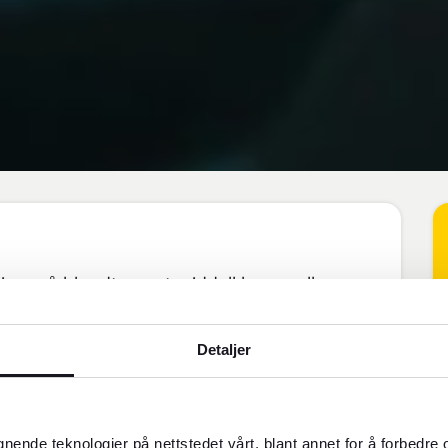
er på blandt annet middelklasse- eller
Detaljer
gnende teknologier på nettstedet vårt, blant annet for å forbedre