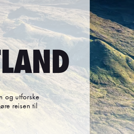
TLAND
en og utforske
re reisen til