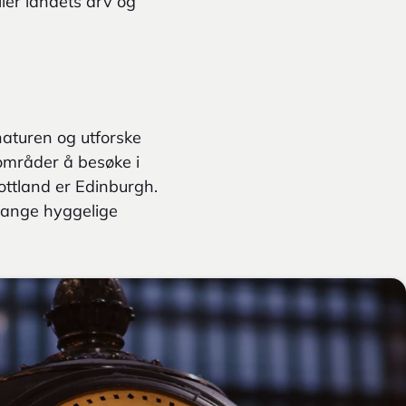
ler landets arv og
naturen og utforske
 områder å besøke i
ttland er Edinburgh.
 mange hyggelige