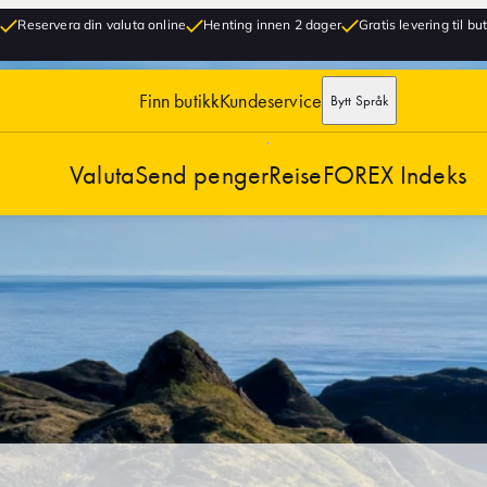
Reservera din valuta online
Henting innen 2 dager
Gratis levering til bu
Finn butikk
Kundeservice
Bytt Språk
Valuta
Send penger
Reise
FOREX Indeks