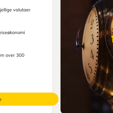
ellige valutaer
reiseøkonomi
 om over 300
e