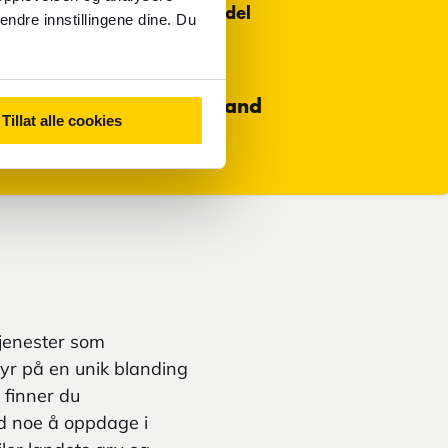
Mest brukte betalingsmiddel
endre innstillingene dine. Du
Kort
Primær valuta i Skottland
Tillat alle cookies
Britisk pund - GBP
tjenester som
 byr på en unik blanding
 finner du
id noe å oppdage i