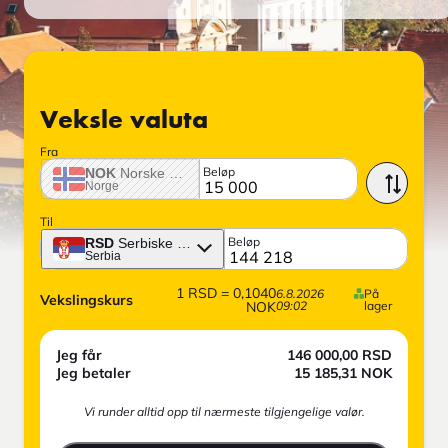
Veksle valuta
Fra
Beløp
NOK
Norske krone
Norge
Til
Beløp
RSD
Serbiske dinarer
Serbia
1
RSD
=
0,1040
6.8.2026
På
Vekslingskurs
NOK
09:02
lager
Jeg får
146 000,00
RSD
Jeg betaler
15 185,31
NOK
Vi runder alltid opp til nærmeste tilgjengelige valør.