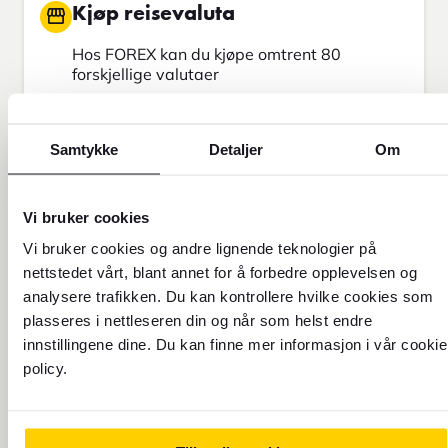
Kjøp reisevaluta
Hos FOREX kan du kjøpe omtrent 80
forskjellige valutaer
Tips og ekspertise
Samtykke
Detaljer
Om
Vi har spisskompetanse innen valuta og
reiseøkonomi
Utforsk reisemålet ditt
Vi bruker cookies
Vi bruker cookies og andre lignende teknologier på
Hos oss finner du oppdatert informasjon om
over 300 destinasjoner verden over
nettstedet vårt, blant annet for å forbedre opplevelsen og
analysere trafikken. Du kan kontrollere hvilke cookies som
Send penger
plasseres i nettleseren din og når som helst endre
innstillingene dine. Du kan finne mer informasjon i vår cookie
Send penger med Western Union
policy.
Finn din neste reise