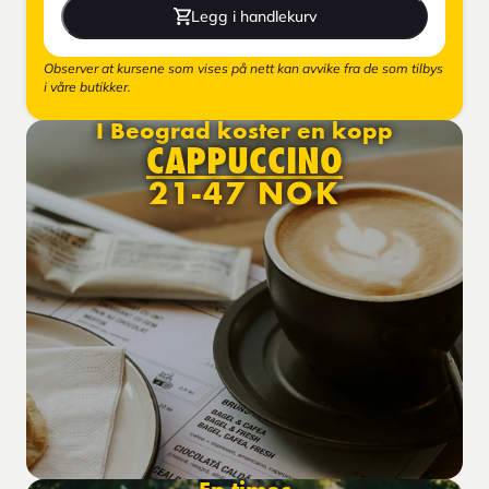
Legg i handlekurv
Observer at kursene som vises på nett kan avvike fra de som tilbys
i våre butikker.
I Beograd koster en kopp
CAPPUCCINO
21-47 NOK