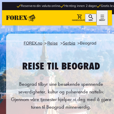
Reservera din valuta online
Henting innen 2 dager
Gratis levering til bu
HANDLEKURV
SØK
MENY
FOREX.no
Reise
Serbia
Beograd
REISE TIL BEOGRAD
Beograd tilbyr sine besøkende spennende
severdigheter, kultur og pulserende natteliv.
Gjennom våre tjenester hjelper vi deg med å gjøre
turen til Beograd minneverdig.