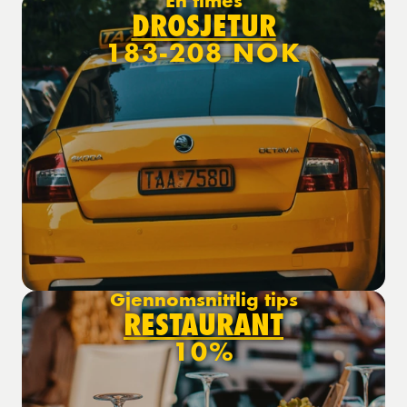
En times
DROSJETUR
183-208 NOK
Gjennomsnittlig tips
RESTAURANT
10%