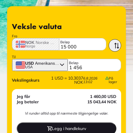
Veksle valuta
Fra
Beløp
NOK
Norske krone
Norge
Til
Beløp
USD
Amerikansk dollar
USA
1
USD
=
10,3037
6.8.2026
På
Vekslingskurs
NOK
13:02
lager
Jeg får
1 460,00
USD
Jeg betaler
15 043,44
NOK
Vi runder alltid opp til nærmeste tilgjengelige valør.
Legg i handlekurv