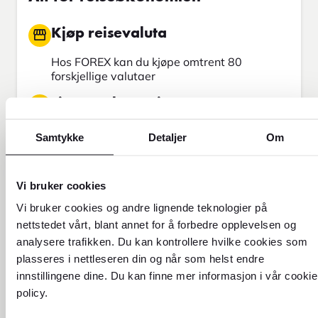
Kjøp reisevaluta
Hos FOREX kan du kjøpe omtrent 80
forskjellige valutaer
Tips og ekspertise
Vi har spisskompetanse innen valuta og
Samtykke
Detaljer
Om
reiseøkonomi
Utforsk reisemålet ditt
Vi bruker cookies
Hos oss finner du oppdatert informasjon om
Vi bruker cookies og andre lignende teknologier på
over 300 destinasjoner verden over
nettstedet vårt, blant annet for å forbedre opplevelsen og
analysere trafikken. Du kan kontrollere hvilke cookies som
Send penger
plasseres i nettleseren din og når som helst endre
Send penger med Western Union
innstillingene dine. Du kan finne mer informasjon i vår cookie
policy.
Finn din neste reise