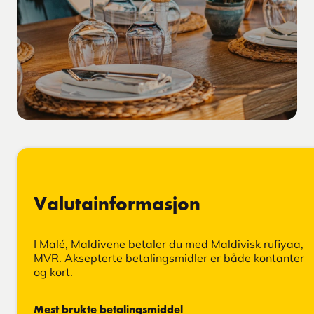
Valutainformasjon
I Malé, Maldivene betaler du med Maldivisk rufiyaa,
MVR. Aksepterte betalingsmidler er både kontanter
og kort.
Mest brukte betalingsmiddel