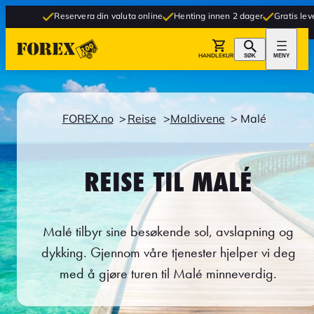
Reservera din valuta online
Henting innen 2 dager
Gratis levering til bu
HANDLEKURV
SØK
MENY
FOREX.no
Reise
Maldivene
Malé
REISE TIL MALÉ
Malé tilbyr sine besøkende sol, avslapning og
dykking. Gjennom våre tjenester hjelper vi deg
med å gjøre turen til Malé minneverdig.