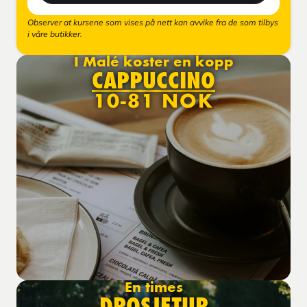
Observer at kursene som vises på nett kan avvike fra de som tilbys
i våre butikker.
I Malé koster en kopp
CAPPUCCINO
10-81 NOK
En times
DROSJETUR