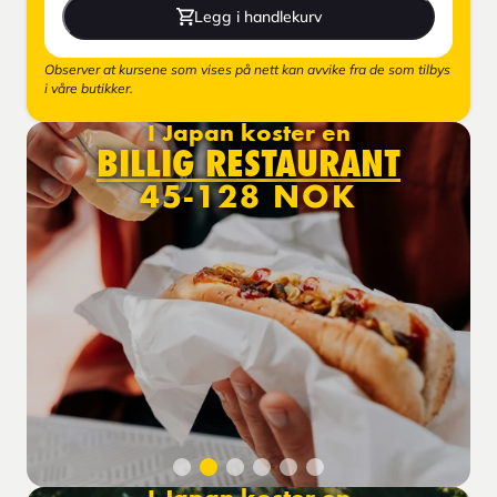
Legg i handlekurv
Observer at kursene som vises på nett kan avvike fra de som tilbys
i våre butikker.
I Japan koster en
BILLIG RESTAURANT
45-128 NOK