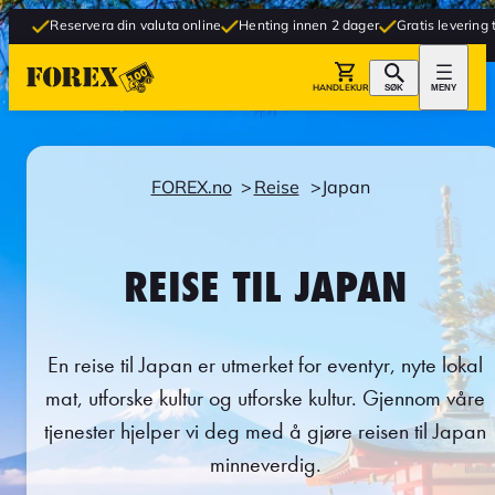
ervera din valuta online
Henting innen 2 dager
Gratis levering til butikk
HANDLEKURV
SØK
MENY
FOREX.no
Reise
Japan
REISE TIL JAPAN
En reise til Japan er utmerket for eventyr, nyte lokal
mat, utforske kultur og utforske kultur. Gjennom våre
tjenester hjelper vi deg med å gjøre reisen til Japan
minneverdig.