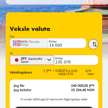
Veksle valuta
Fra
Beløp
NOK
Norske krone
Norge
Til
Beløp
JPY
Japanske yen
Japan
1
JPY
=
0,0637
6.8.2026
På
Vekslingskurs
NOK
13:02
lager
Jeg får
240 000,00
JPY
Jeg betaler
15 294,48
NOK
Vi runder alltid opp til nærmeste tilgjengelige valør.