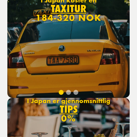
I Japan koster en
TAXITUR
184-320 NOK
I Japan er gjennomsnittlig
TIPS
0%