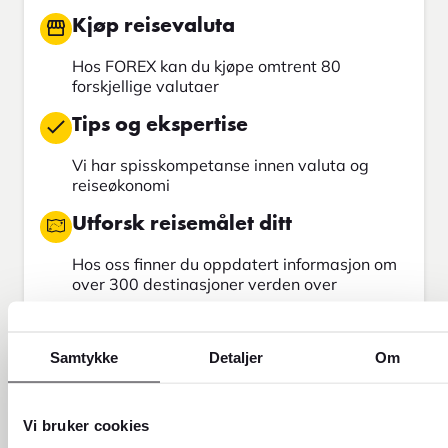
Kjøp reisevaluta
Hos FOREX kan du kjøpe omtrent 80
forskjellige valutaer
Tips og ekspertise
Vi har spisskompetanse innen valuta og
reiseøkonomi
Utforsk reisemålet ditt
Hos oss finner du oppdatert informasjon om
over 300 destinasjoner verden over
Send penger
Samtykke
Detaljer
Om
Send penger med Western Union
Finn din neste reise
Vi bruker cookies