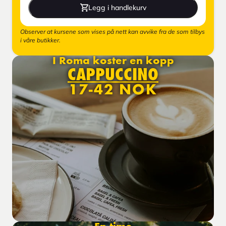
Legg i handlekurv
Observer at kursene som vises på nett kan avvike fra de som tilbys
i våre butikker.
I Roma koster en kopp
CAPPUCCINO
17-42 NOK