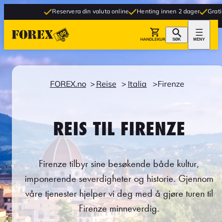
Reservera din valuta online
Henting innen 2 dager
Gratis levering t
HANDLEKURV
SØK
MENY
FOREX.no
Reise
Italia
Firenze
REIS TIL FIRENZE
Firenze tilbyr sine besøkende både kultur,
imponerende severdigheter og historie. Gjennom
våre tjenester hjelper vi deg med å gjøre turen til
Firenze minneverdig.