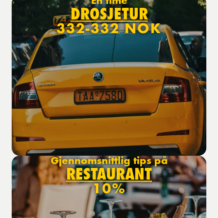
En time
DROSJETUR
332-332 NOK
Gjennomsnittlig tips på
RESTAURANT
10%