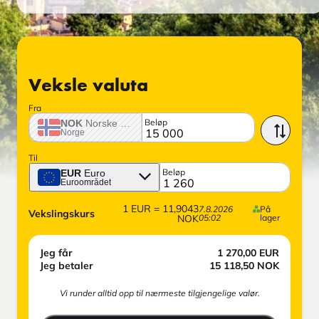
Veksle valuta
Fra
Beløp
NOK
Norske krone
Norge
Til
Beløp
EUR
Euro
Euroområdet
1
EUR
=
11,9043
7.8.2026
På
Vekslingskurs
NOK
05:02
lager
Jeg får
1 270,00
EUR
Jeg betaler
15 118,50
NOK
Vi runder alltid opp til nærmeste tilgjengelige valør.