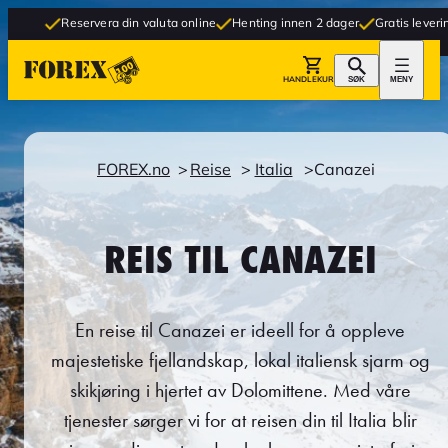
eservera din valuta online
Henting innen 2 dager
Gratis levering til butikk
HANDLEKURV
SØK
MENY
FOREX.no
Reise
Italia
Canazei
REIS TIL CANAZEI
En reise til Canazei er ideell for å oppleve
majestetiske fjellandskap, lokal italiensk sjarm og
skikjøring i hjertet av Dolomittene. Med våre
tjenester sørger vi for at reisen din til Italia blir