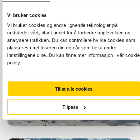
Send penger
Vi bruker cookies
Send penger med Western Union
Vi bruker cookies og andre lignende teknologier på
Finn din neste reise
nettstedet vårt, blant annet for å forbedre opplevelsen og
analysere trafikken. Du kan kontrollere hvilke cookies som
plasseres i nettleseren din og når som helst endre
innstillingene dine. Du kan finne mer informasjon i vår cookie
policy.
TIDSSONE: TIDSZON:
Tillat alle cookies
UTC+1
Tilpass