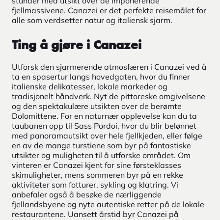
stunder med utsikt over de imponerende
fjellmassivene. Canazei er det perfekte reisemålet for
alle som verdsetter natur og italiensk sjarm.
Ting å gjøre i Canazei
Utforsk den sjarmerende atmosfæren i Canazei ved å
ta en spasertur langs hovedgaten, hvor du finner
italienske delikatesser, lokale markeder og
tradisjonelt håndverk. Nyt de pittoreske omgivelsene
og den spektakulære utsikten over de berømte
Dolomittene. For en naturnær opplevelse kan du ta
taubanen opp til Sass Pordoi, hvor du blir belønnet
med panoramautsikt over hele fjellkjeden, eller følge
en av de mange turstiene som byr på fantastiske
utsikter og muligheten til å utforske området. Om
vinteren er Canazei kjent for sine førsteklasses
skimuligheter, mens sommeren byr på en rekke
aktiviteter som fotturer, sykling og klatring. Vi
anbefaler også å besøke de nærliggende
fjellandsbyene og nyte autentiske retter på de lokale
restaurantene. Uansett årstid byr Canazei på