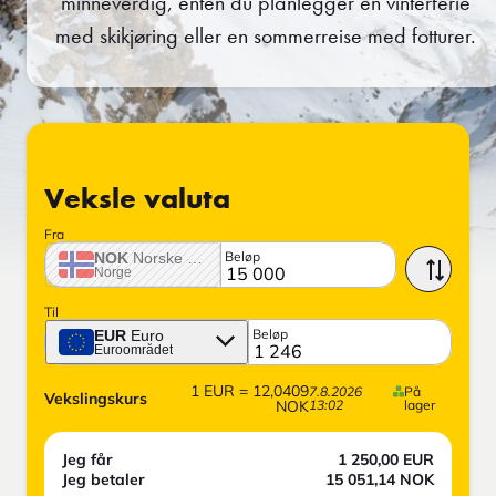
minneverdig, enten du planlegger en vinterferie
med skikjøring eller en sommerreise med fotturer.
Veksle valuta
Fra
Beløp
NOK
Norske krone
Norge
Til
Beløp
EUR
Euro
Euroområdet
1
EUR
=
12,0409
7.8.2026
På
Vekslingskurs
NOK
13:02
lager
Jeg får
1 250,00
EUR
Jeg betaler
15 051,14
NOK