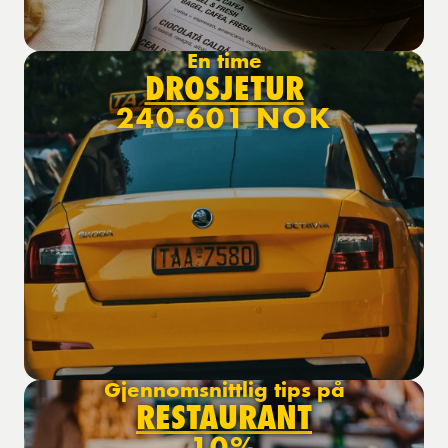
En time
DROSJETUR
240-601 NOK
Gjennomsnittlig tips på
RESTAURANT