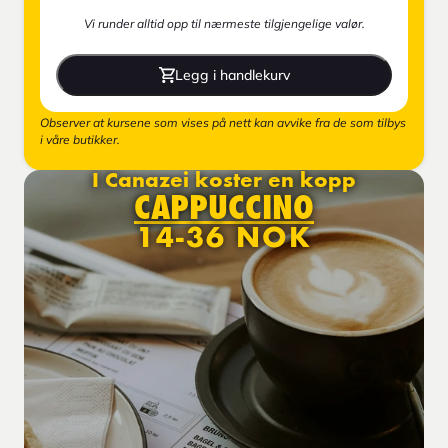
Vi runder alltid opp til nærmeste tilgjengelige valør.
Legg i handlekurv
Observer at kursene som vises på nett kan avvike fra de som tilbys
i våre butikker.
I Canazei koster en kopp
CAPPUCCINO
14-36 NOK