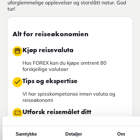
uforglemmelige opplevelser og storslått natur. God
tur!
Alt for reiseøkonomien
Kjøp reisevaluta
Hos FOREX kan du kjøpe omtrent 80
forskjellige valutaer
Tips og ekspertise
Vi har spisskompetanse innen valuta og
reiseøkonomi
Utforsk reisemålet ditt
Hos oss finner du oppdatert informasjon om
over 300 destinasjoner verden over
Samtykke
Detaljer
Om