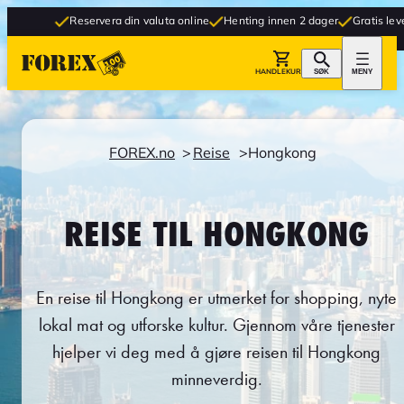
Reservera din valuta online
Henting innen 2 dager
Gratis levering til buti
HANDLEKURV
SØK
MENY
FOREX.no
Reise
Hongkong
REISE TIL HONGKONG
En reise til Hongkong er utmerket for shopping, nyte
lokal mat og utforske kultur. Gjennom våre tjenester
hjelper vi deg med å gjøre reisen til Hongkong
minneverdig.