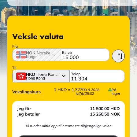
Veksle valuta
Fra
Beløp
NOK
Norske krone
Norge
Til
Beløp
HKD
Hong Kong-dollar
Hong Kong
1
HKD
=
1,3270
9.8.2026
På
Vekslingskurs
NOK
05:02
lager
Jeg får
11 500,00
HKD
Jeg betaler
15 260,58
NOK
Vi runder alltid opp til nærmeste tilgjengelige valør.