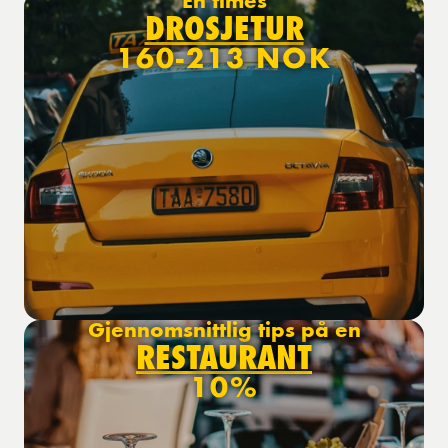
En times
DROSJETUR
160-213 NOK
Gjennomsnittlig tips på en
RESTAURANT
10%