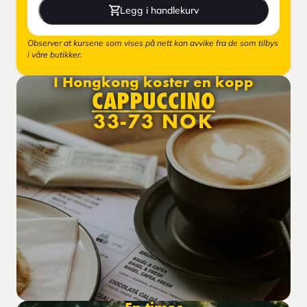
Legg i handlekurv
Observer at kursene som vises på nett kan avvike fra de som tilbys
i våre butikker.
I Hongkong koster en kopp
CAPPUCCINO
33-73 NOK