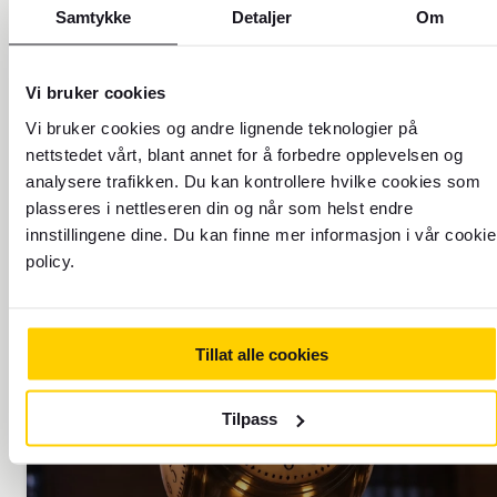
Utforsk reisemålet ditt
Samtykke
Detaljer
Om
Hos oss finner du oppdatert informasjon om
over 300 destinasjoner verden over
Vi bruker cookies
Send penger
Vi bruker cookies og andre lignende teknologier på
nettstedet vårt, blant annet for å forbedre opplevelsen og
Send penger med Western Union
analysere trafikken. Du kan kontrollere hvilke cookies som
plasseres i nettleseren din og når som helst endre
Finn din neste reise
innstillingene dine. Du kan finne mer informasjon i vår cookie
policy.
Tillat alle cookies
TIDSSONE: UTC+8
Tilpass