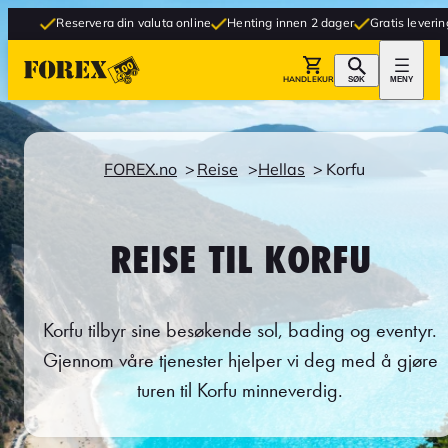
eservera din valuta online
Henting innen 2 dager
Gratis levering til butikk
HANDLEKURV
SØK
MENY
FOREX.no
Reise
Hellas
Korfu
REISE TIL KORFU
Korfu tilbyr sine besøkende sol, bading og eventyr.
Gjennom våre tjenester hjelper vi deg med å gjøre
turen til Korfu minneverdig.