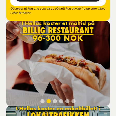
Observer at kursene som vises på nett kan avvike fra de som tilbys
i våre butikker.
I Hellas koster et måltid på
BILLIG RESTAURANT
96-300 NOK
I Hellas koster en enkeltbillett i
LOKALTRAFIKKEN