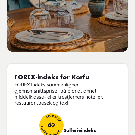
FOREX-indeks for Korfu
FOREX Indeks sammenligner
gjennomsnittspriser på blandt annet
middelklasse- eller trestjerners hoteller,
restaurantbesøk og taxi.
SOMMER
67
FOREX INDEKS
Solferieindeks