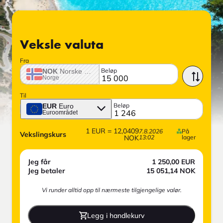
Veksle valuta
Fra
Beløp
NOK
Norske krone
Norge
Til
Beløp
EUR
Euro
Euroområdet
1
EUR
=
12,0409
7.8.2026
På
Vekslingskurs
NOK
13:02
lager
Jeg får
1 250,00
EUR
Jeg betaler
15 051,14
NOK
Vi runder alltid opp til nærmeste tilgjengelige valør.
Legg i handlekurv