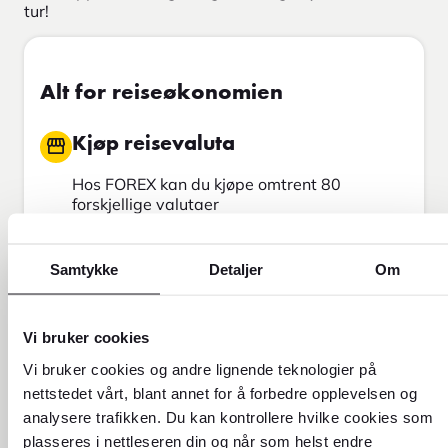
tur!
Alt for reiseøkonomien
Kjøp reisevaluta
Hos FOREX kan du kjøpe omtrent 80
forskjellige valutaer
Tips og ekspertise
Samtykke
Detaljer
Om
Vi har spisskompetanse innen valuta og
reiseøkonomi
Vi bruker cookies
Utforsk reisemålet ditt
Vi bruker cookies og andre lignende teknologier på
Hos oss finner du oppdatert informasjon om
nettstedet vårt, blant annet for å forbedre opplevelsen og
over 300 destinasjoner verden over
analysere trafikken. Du kan kontrollere hvilke cookies som
Send penger
plasseres i nettleseren din og når som helst endre