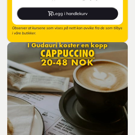
Legg i handlekurv
Observer at kursene som vises på nett kan avvike fra de som tilbys
i våre butikker.
I Gudauri koster en kopp
CAPPUCCINO
20-48 NOK