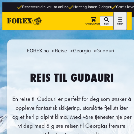
Reservera din valuta online
Henting innen 2 dager
Gratis levering til but
HANDLEKURV
SØK
MENY
FOREX.no
Reise
Georgia
Gudauri
REIS TIL GUDAURI
En reise til Gudauri er perfekt for deg som ønsker å
oppleve fantastisk skikjøring, storslåtte fjellutsikter
og et herlig alpint klima. Med våre tjenester hjelper
vi deg med å gjøre reisen til Georgias fremste