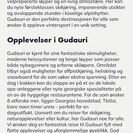
velpreparerte løyper og en livlig atmosfære. Her kan
du nyte førsteklasses skikjøring, imponerende utsikter
og avslappende stunder i koselige alpinhytter.
Gudauri er den perfekte destinasjonen for alle som
ønsker å oppleve vintersport i en unik setting.
Opplevelser i Gudauri
Gudauri er kjent for sine fantastiske skimuligheter,
moderne heissystemer og lange løyper som passer
både nybegynnere og erfarne skiløpere. Området
tilbyr også muligheter for offpistkjøring, heliskiing og
snowboard for de som søker ekstra spenning. Etter en
dag i bakken kan du slappe av på et av de lokale
spa-anleggene eller nyte georgiske spesialiteter på
en av de hyggelige restaurantene. For de som ønsker
å utforske mer, ligger Georgias hovedstad, Tbilisi,
bare noen timer unna – perfekt for en
dagsutflukt. Uansett om du reiser for skikjøring,
naturopplevelser eller kultur, har Gudauri noe for alle.
Vi ønsker deg en fantastisk reise til Gudauri fylt med
flotte opplevelser og uforglemmelige øyeblikk. God