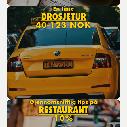
En time
DROSJETUR
40-123 NOK
Gjennomsnittlig tips på
RESTAURANT
10%