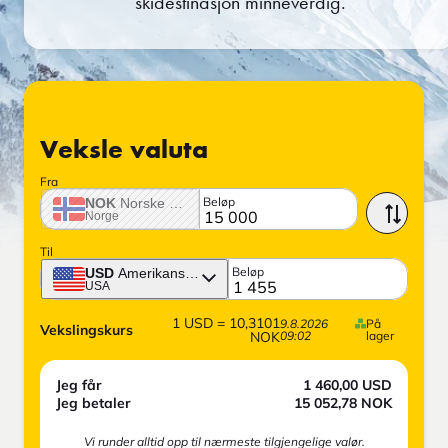
skidestinasjon minneverdig.
Veksle valuta
Fra
Beløp
NOK
Norske krone
Norge
Til
Beløp
USD
Amerikansk dollar
USA
1
USD
=
10,3101
9.8.2026
På
Vekslingskurs
NOK
09:02
lager
Jeg får
1 460,00
USD
Jeg betaler
15 052,78
NOK
Vi runder alltid opp til nærmeste tilgjengelige valør.