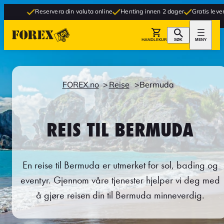
Reservera din valuta online
Henting innen 2 dager
Gratis levering til butik
HANDLEKURV
SØK
MENY
FOREX.no
Reise
Bermuda
REIS TIL BERMUDA
En reise til Bermuda er utmerket for sol, bading og
eventyr. Gjennom våre tjenester hjelper vi deg med
å gjøre reisen din til Bermuda minneverdig.