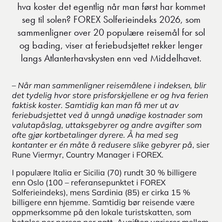
hva koster det egentlig når man først har kommet
seg til solen? FOREX Solferieindeks 2026, som
sammenligner over 20 populære reisemål for sol
og bading, viser at feriebudsjettet rekker lenger
langs Atlanterhavskysten enn ved Middelhavet.
–
Når man sammenligner reisemålene i indeksen, blir
det tydelig hvor store prisforskjellene er og hva ferien
faktisk koster. Samtidig kan man få mer ut av
feriebudsjettet ved å unngå unødige kostnader som
valutapåslag, uttaksgebyrer og andre avgifter som
ofte gjør kortbetalinger dyrere. Å ha med seg
kontanter er én måte å redusere slike gebyrer på
, sier
Rune Viermyr, Country Manager i FOREX.
I populære Italia er Sicilia (70) rundt 30 % billigere
enn Oslo (100 – referansepunktet i FOREX
Solferieindeks), mens Sardinia (85) er cirka 15 %
billigere enn hjemme.
Samtidig bør reisende være
oppmerksomme på den lokale turistskatten, som
betales per person per natt. Avgiften varierer mellom