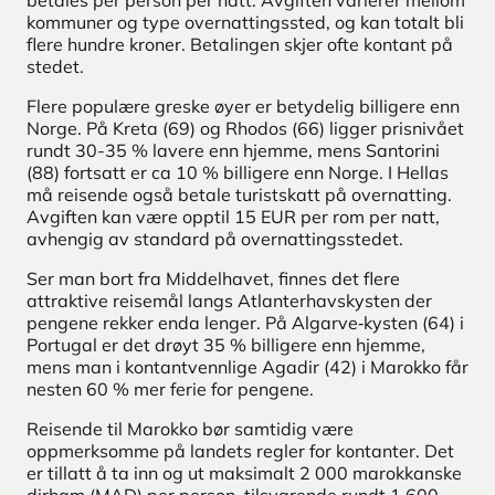
kommuner og type overnattingssted, og kan totalt bli
flere hundre kroner. Betalingen skjer ofte kontant på
stedet.
Flere populære greske øyer er betydelig billigere enn
Norge. På Kreta (69) og Rhodos (66) ligger prisnivået
rundt 30-35 % lavere enn hjemme, mens Santorini
(88) fortsatt er ca 10 % billigere enn Norge. I Hellas
må reisende også betale turistskatt på overnatting.
Avgiften kan være opptil 15 EUR per rom per natt,
avhengig av standard på overnattingsstedet.
Ser man bort fra Middelhavet, finnes det flere
attraktive reisemål langs Atlanterhavskysten der
pengene rekker enda lenger. På Algarve‑kysten (64) i
Portugal er det drøyt 35 % billigere enn hjemme,
mens man i kontantvennlige Agadir (42) i Marokko får
nesten 60 % mer ferie for pengene.
Reisende til Marokko bør samtidig være
oppmerksomme på landets regler for kontanter. Det
er tillatt å ta inn og ut maksimalt 2 000 marokkanske
dirham (MAD) per person, tilsvarende rundt 1 600