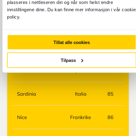
Barcelona
Spania
75
plasseres i nettleseren din og når som helst endre
innstillingene dine. Du kan finne mer informasjon i vår cookie
policy.
Malta
Malta
75
Tillat alle cookies
Dubrovnik
Kroatia
81
Tilpass
Ibiza
Spania
85
Sardinia
Italia
85
Nice
Frankrike
86