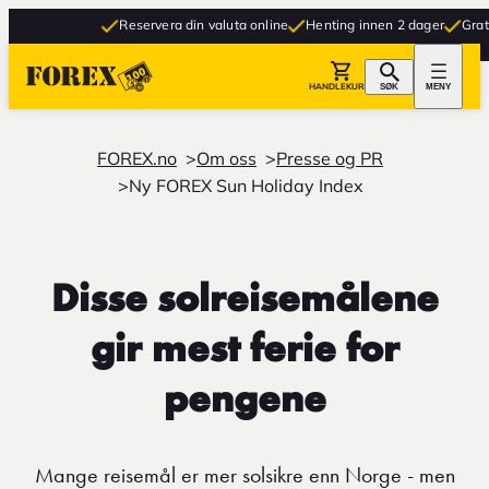
Reservera din valuta online
Henting innen 2 dager
Gratis le
HANDLEKURV
SØK
MENY
FOREX.no
Om oss
Presse og PR
Ny FOREX Sun Holiday Index
Disse solreisemålene
gir mest ferie for
pengene
Mange reisemål er mer solsikre enn Norge - men