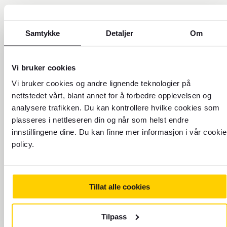
FØLG FOREX
Samtykke
Detaljer
Om
VALUTA
Vi bruker cookies
Vi bruker cookies og andre lignende teknologier på
REISE
nettstedet vårt, blant annet for å forbedre opplevelsen og
analysere trafikken. Du kan kontrollere hvilke cookies som
plasseres i nettleseren din og når som helst endre
FINN OSS
innstillingene dine. Du kan finne mer informasjon i vår cookie
policy.
FOREX
Tillat alle cookies
Organisasjon
Tilpass