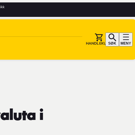
tikk
HANDLEKURV
SØK
MENY
luta i