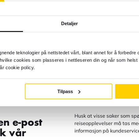
Detaljer
gnende teknologier på nettstedet vårt, blant annet for å forbedre
 hvilke cookies som plasseres i nettleseren din og når som helst 
år cookie policy.
Tilpass
du hjelp?
Til kundeservice
Husk at visse saker som spø
en e-post
reiseopplevelser må tas med
informasjon på kundeservic
øk vår