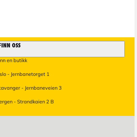
FINN OSS
inn en butikk
slo - Jernbanetorget 1
tavanger - Jernbaneveien 3
ergen - Strandkaien 2 B