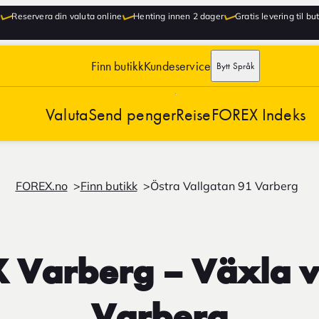
Reservera din valuta online
Henting innen 2 dager
Gratis levering til bu
Finn butikk
Kundeservice
Bytt Språk
Valuta
Send penger
Reise
FOREX Indeks
FOREX.no
Finn butikk
Östra Vallgatan 91 Varberg
 Varberg – Växla va