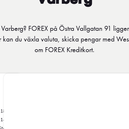
Varberg
 Varberg? FOREX på Östra Vallgatan 91 ligger i
r kan du växla valuta, skicka pengar med We
om FOREX Kreditkort.
-18:00
-14:00
Stengt