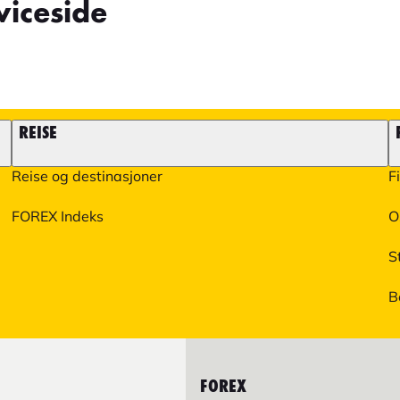
iceside
REISE
Reise og destinasjoner
F
FOREX Indeks
O
S
B
FOREX