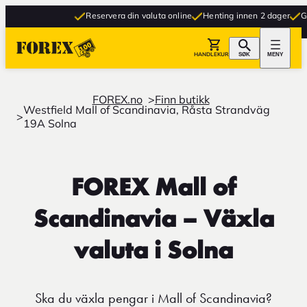
Reservera din valuta online
Henting innen 2 dager
Grat
HANDLEKURV
SØK
MENY
FOREX.no
Finn butikk
Westfield Mall of Scandinavia, Råsta Strandväg
19A Solna
FOREX Mall of
Scandinavia – Växla
valuta i Solna
Ska du växla pengar i Mall of Scandinavia?