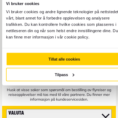
Vi bruker cookies
Vi bruker cookies og andre lignende teknologier på nettstede
vårt, blant annet for å forbedre opplevelsen og analysere
trafikken. Du kan kontrollere hvilke cookies som plasseres i
nettleseren din og når som helst endre innstillingene dine. Du
kan finne mer informasjon i vår cookie policy.
Send oss en e-post eller
Tillat alle cookies
besøk vår kundeserviceside
Tilpass
Til kundeservice
Husk at visse saker som spørsmål om bestilling av flyreiser og
reiseopplevelser må tas med til våre partnere. Du finner mer
informasjon på kundeservicesiden.
VALUTA