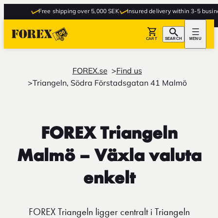
Free shipping over 5,000 SEK
Insured delivery within 3-5 busines
CART
SEARCH
MENU
FOREX.se
Find us
Triangeln, Södra Förstadsgatan 41 Malmö
FOREX Triangeln
Malmö – Växla valuta
enkelt
FOREX Triangeln ligger centralt i Triangeln