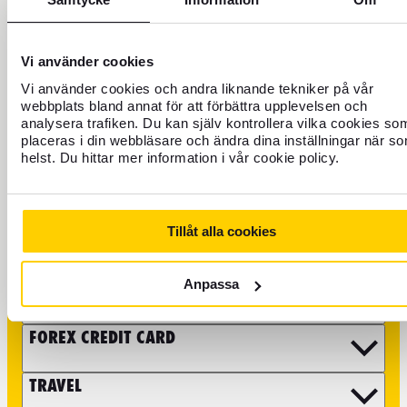
+46 771 22 22 21
Vi använder cookies
Customer service weekdays 8 a.m. to 5 p.m.
Vi använder cookies och andra liknande tekniker på vår
webbplats bland annat för att förbättra upplevelsen och
Block credit card - Open all hours
analysera trafiken. Du kan själv kontrollera vilka cookies so
placeras i din webbläsare och ändra dina inställningar när s
helst. Du hittar mer information i vår cookie policy.
It is also possible to email us at info@forex.se, keep in mind
that some matters such as questions about booking flights
and travel experiences you need to take to our partners. In
addition, we can help you with more specific matters on the
phone due to security. You can find more information on our
Tillåt alla cookies
FAQ page
.
Anpassa
CURRENCY
FOREX CREDIT CARD
TRAVEL